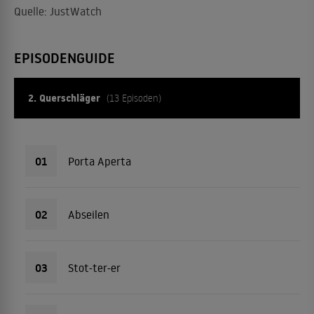
Quelle: JustWatch
EPISODENGUIDE
2. Querschläger
(13 Episoden)
01
Porta Aperta
02
Abseilen
03
Stot-ter-er