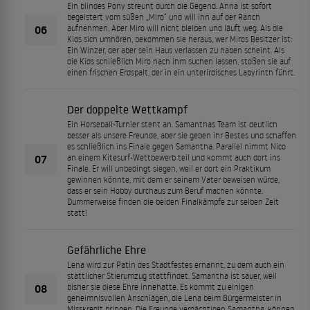
Ein blindes Pony streunt durch die Gegend. Anna ist sofort
begeistert vom süßen „Miro“ und will ihn auf der Ranch
06
aufnehmen. Aber Miro will nicht bleiben und läuft weg. Als die
Kids sich umhören, bekommen sie heraus, wer Miros Besitzer ist:
Ein Winzer, der aber sein Haus verlassen zu haben scheint. Als
die Kids schließlich Miro nach ihm suchen lassen, stoßen sie auf
einen frischen Erdspalt, der in ein unterirdisches Labyrinth führt.
Der doppelte Wettkampf
Ein Horseball-Turnier steht an. Samanthas Team ist deutlich
besser als unsere Freunde, aber sie geben ihr Bestes und schaffen
es schließlich ins Finale gegen Samantha. Parallel nimmt Nico
07
an einem Kitesurf-Wettbewerb teil und kommt auch dort ins
Finale. Er will unbedingt siegen, weil er dort ein Praktikum
gewinnen könnte, mit dem er seinem Vater beweisen würde,
dass er sein Hobby durchaus zum Beruf machen könnte.
Dummerweise finden die beiden Finalkämpfe zur selben Zeit
statt!
Gefährliche Ehre
Lena wird zur Patin des Stadtfestes ernannt, zu dem auch ein
stattlicher Stierumzug stattfindet. Samantha ist sauer, weil
08
bisher sie diese Ehre innehatte. Es kommt zu einigen
geheimnisvollen Anschlägen, die Lena beim Bürgermeister in
Misskredit bringen. Die Freunde verdächtigen Samantha, können