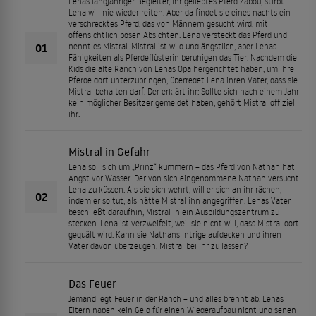
Lenas langjähriger Begleiter, ihr geliebtes Pferd Zabou, stirbt.
Lena will nie wieder reiten. Aber da findet sie eines nachts ein
verschrecktes Pferd, das von Männern gesucht wird, mit
offensichtlich bösen Absichten. Lena versteckt das Pferd und
01
nennt es Mistral. Mistral ist wild und ängstlich, aber Lenas
Fähigkeiten als Pferdeflüsterin beruhigen das Tier. Nachdem die
Kids die alte Ranch von Lenas Opa hergerichtet haben, um Ihre
Pferde dort unterzubringen, überredet Lena ihren Vater, dass sie
Mistral behalten darf. Der erklärt ihr: Sollte sich nach einem Jahr
kein möglicher Besitzer gemeldet haben, gehört Mistral offiziell
ihr.
Mistral in Gefahr
Lena soll sich um „Prinz“ kümmern – das Pferd von Nathan hat
Angst vor Wasser. Der von sich eingenommene Nathan versucht
Lena zu küssen. Als sie sich wehrt, will er sich an ihr rächen,
02
indem er so tut, als hätte Mistral ihn angegriffen. Lenas Vater
beschließt daraufhin, Mistral in ein Ausbildungszentrum zu
stecken. Lena ist verzweifelt, weil sie nicht will, dass Mistral dort
gequält wird. Kann sie Nathans Intrige aufdecken und ihren
Vater davon überzeugen, Mistral bei ihr zu lassen?
Das Feuer
Jemand legt Feuer in der Ranch – und alles brennt ab. Lenas
Eltern haben kein Geld für einen Wiederaufbau nicht und sehen