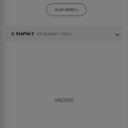
ALLES ZEIGEN ↓
2. Staffel 2
(26 Episoden • 2014)
Vor sechs Monaten hat Angelo seine Ausbildung in
Spanien angetreten. Seitdem hat Lena ihn nicht mehr
gesehen. Natürlich ist sie aufgeregt, als er zurückkommt
und sie ihn zusammen mit Nico und Anna vom Bahnhof
abholen will. Doch zu ihrer Überraschung bringt er seine
hübsche Kollegin Carla mit, die auffällig mit ihm turtelt.
Kein Wunder, dass Lena Angelo nur mit versteinerter
Miene begrüßt.
Angelos Rückkehr