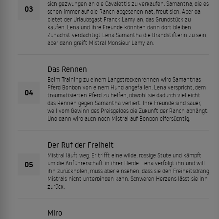
sich gezwungen an die Cavalettis zu verkaufen. Samantha, die es
03
schon immer auf die Ranch abgesehen hat, freut sich. Aber da
bietet der Urlaubsgast Franck Lamy an, das Grundstück zu
kaufen. Lena und ihre Freunde könnten dann dort bleiben.
Zunächst verdächtigt Lena Samantha die Brandstifterin zu sein,
aber dann greift Mistral Monsieur Lamy an.
Das Rennen
Beim Training zu einem Langstreckenrennen wird Samanthas
Pferd Bonbon von einem Hund angefallen. Lena verspricht, dem
04
traumatisierten Pferd zu helfen, obwohl sie dadurch vielleicht
das Rennen gegen Samantha verliert. Ihre Freunde sind sauer,
weil vom Gewinn des Preisgeldes die Zukunft der Ranch abhängt.
Und dann wird auch noch Mistral auf Bonbon eifersüchtig.
Der Ruf der Freiheit
Mistral läuft weg. Er trifft eine wilde, rossige Stute und kämpft
05
um die Anführerschaft in ihrer Herde. Lena verfolgt ihn und will
ihn zurückholen, muss aber einsehen, dass sie den Freiheitsdrang
Mistrals nicht unterbinden kann. Schweren Herzens lässt sie ihn
zurück.
Miro