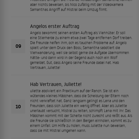
aber nichts beweisen, bis Nico zufällig mit der Videokamera
Samanthas Angriff auf Mistral beim Umzug filmt.
Angelos erster Auftrag
Angelo bekommt seinen ersten Auftrag als Viehhüter. Er soll
eine Stierherde zu einem etwa zwei Tage entfernen Dorf treiben.
Die Freunde helfen ihm, och es tauchen Probleme auf: Angelo
09
spielt unter dem Druck den Boss.; Samantha sabotiert die
Viehwanderung, weil sie selbst gerne die Aufgabe übernommen
hätte- und dann wird in der Gegend auch noch ein Wolf
gemeldet. Gut, dass Angelo seine Freunde dabei hat. Hab
Vertrauen, Juliette!
Hab Vertrauen, Juliette!
uliette abolviert ein Praktikum auf der Ranch. Sie ist ein
wütendes kleines Mädchen, dass die Scheidung der Eltern noch
nicht verkraftet hat. Ganz langsam gelingt es Lena und den
10
Freunden, dass sich Juliette ein wenig öffnet. Aber als Juliette
unerlaubt versucht, Mistral zu reiten, schimpft Lena mit ihr. Das
Mädchen kommt mit der Schelte nicht zurecht und reißt aus. Als
die Freunde sie schließlich in den Bergen einholen, kommt es zu
einem Unfall. Um Hilfe zu holen, muss Juliette nun beweisen,
dass sie mit Mistral umgehen kann.