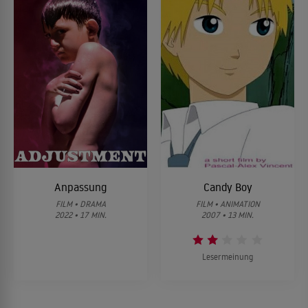
Anpassung
Candy Boy
FILM • DRAMA
FILM • ANIMATION
2022 • 17 MIN.
2007 • 13 MIN.
Lesermeinung