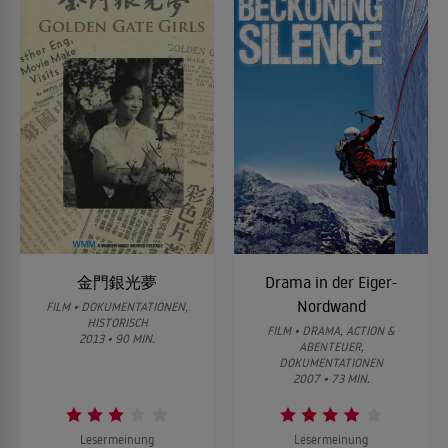
金門銀光夢
Drama in der Eiger-
Nordwand
FILM • DOKUMENTATIONEN,
HISTORISCH
FILM • DRAMA, ACTION &
2013 • 90 MIN.
ABENTEUER,
DOKUMENTATIONEN
2007 • 73 MIN.
Lesermeinung
Lesermeinung