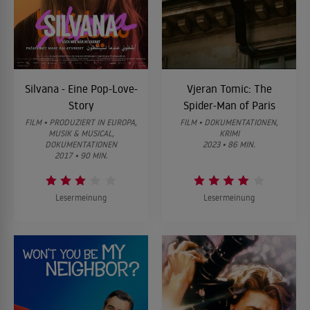
Silvana - Eine Pop-Love-
Vjeran Tomic: The
Story
Spider-Man of Paris
FILM • PRODUZIERT IN EUROPA,
FILM • DOKUMENTATIONEN,
MUSIK & MUSICAL,
KRIMI
DOKUMENTATIONEN
2023 • 86 MIN.
2017 • 90 MIN.
Lesermeinung
Lesermeinung