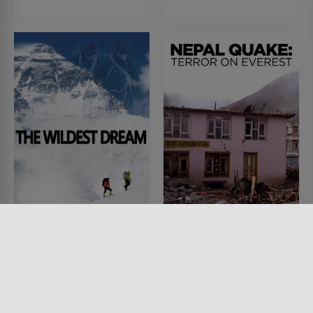
Der kühnste Traum
Erdbeben in Nepal:
Terror auf dem Everest
FILM • DOKUMENTATIONEN
2010 • 94 MIN.
FILM • DOKUMENTATIONEN
2015 • 46 MIN.