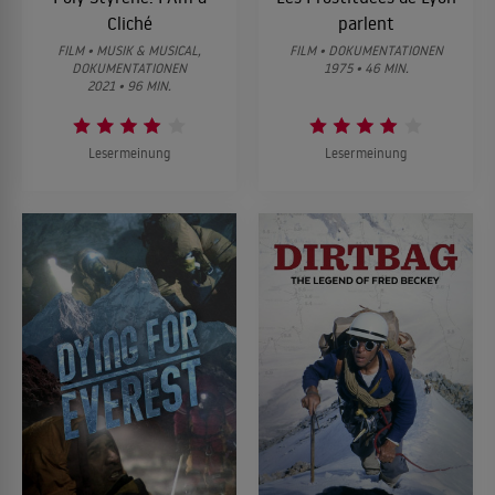
Cliché
parlent
FILM • MUSIK & MUSICAL,
FILM • DOKUMENTATIONEN
DOKUMENTATIONEN
1975 • 46 MIN.
2021 • 96 MIN.
Lesermeinung
Lesermeinung