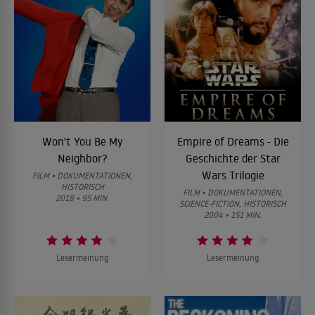
Won't You Be My
Empire of Dreams - Die
Neighbor?
Geschichte der Star
Wars Trilogie
FILM • DOKUMENTATIONEN,
HISTORISCH
FILM • DOKUMENTATIONEN,
2018 • 95 MIN.
SCIENCE-FICTION, HISTORISCH
2004 • 151 MIN.
Lesermeinung
Lesermeinung