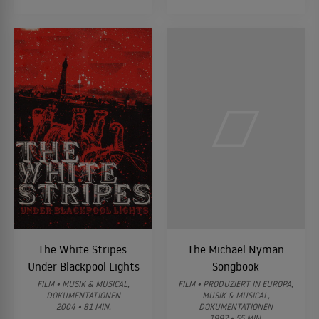
The White Stripes:
The Michael Nyman
Under Blackpool Lights
Songbook
FILM • MUSIK & MUSICAL,
FILM • PRODUZIERT IN EUROPA,
DOKUMENTATIONEN
MUSIK & MUSICAL,
2004 • 81 MIN.
DOKUMENTATIONEN
1992 • 55 MIN.