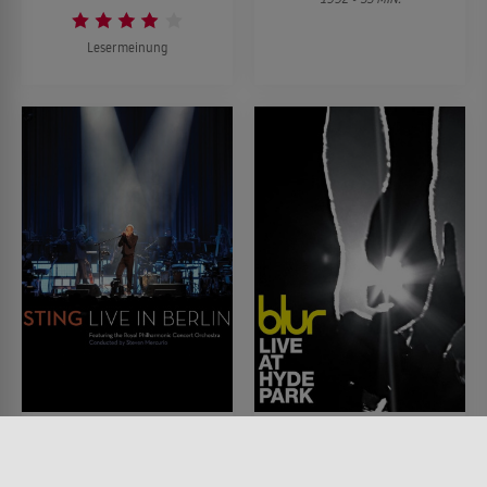
Lesermeinung
Sting: Live In Berlin
Blur: Live at Hyde Park
FILM • MUSIK & MUSICAL
FILM • MUSIK & MUSICAL,
2010 • 125 MIN.
DOKUMENTATIONEN