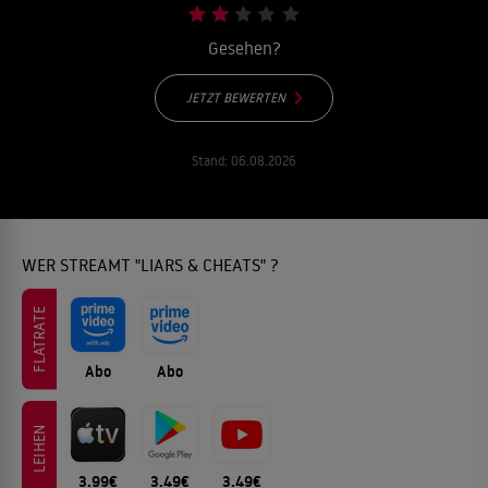
Gesehen?
JETZT BEWERTEN
Stand:
06.08.2026
WER STREAMT "LIARS & CHEATS" ?
FLATRATE
Abo
Abo
LEIHEN
3.99€
3.49€
3.49€