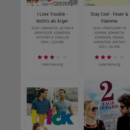
I Love Trouble -
Stay Cool - Feuer &
Nichts als Ärger
Flamme
FILM • ROMANTIK, ACTION &
FILM • PRODUZIERT IN
ABENTEUER, KOMÖDIEN,
EUROPA, ROMANTIK,
MYSTERY & THRILLER
KOMÖDIEN, DRAMA,
1994 • 123 MIN.
ANIMATION, FANTASY
2011 • 94 MIN.
Lesermeinung
Lesermeinung