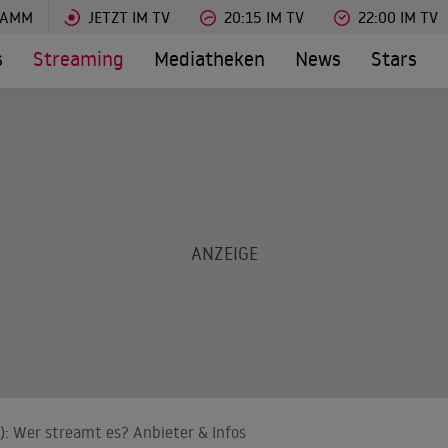
RAMM
JETZT IM TV
20:15 IM TV
22:00 IM TV
s
Streaming
Mediatheken
News
Stars
): Wer streamt es? Anbieter & Infos