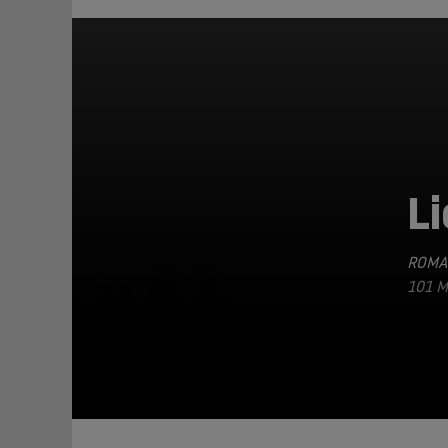
L
ROMA
TEILEN
101 M