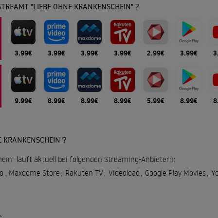
TREAMT "LIEBE OHNE KRANKENSCHEIN" ?
3.99€
3.99€
3.99€
3.99€
2.99€
3.99€
3
9.99€
8.99€
8.99€
8.99€
5.99€
8.99€
8
E KRANKENSCHEIN"?
in" läuft aktuell bei folgenden Streaming-Anbietern:
o
,
Maxdome Store
,
Rakuten TV
,
Videoload
,
Google Play Movies
,
Y