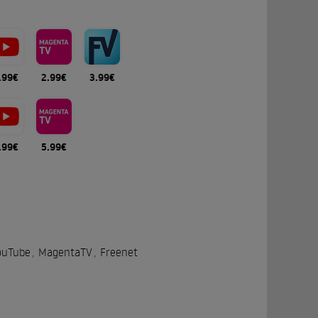
.99€
2.99€
3.99€
.99€
5.99€
ouTube
,
MagentaTV
,
Freenet