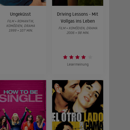
Ungeküsst
Driving Lessons - Mit
Vollgas ins Leben
FILM • ROMANTIK,
KOMÖDIEN, DRAMA
FILM • KOMÖDIEN, DRAMA
1999 • 107 MIN.
2006 • 98 MIN.
Lesermeinung