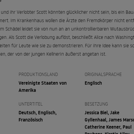
G
e und ihr Verlobter Scott könnten glücklicher nicht sein, bis ein B
rt. Im Krankenhaus wollen die Ärzte den Fremdkörper nicht entfer
em Schädel leidet sie von nun an an unkontrollierbaren Wutausbr
 Als Scott die Verlobung auflöst, beschließt Alice nach Washing
iten für Leute wie sie zu demonstrieren. Für ihre Idee kann sie
n, der von der jungen Kellnerin äußerst angetan ist.
PRODUKTIONSLAND
ORIGINALSPRACHE
Vereinigte Staaten von
Englisch
Amerika
UNTERTITEL
BESETZUNG
Deutsch, Englisch,
Jessica Biel, Jake
Französisch
Gyllenhaal, James Mars
Catherine Keener, Paul