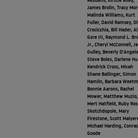
Reubens, Kirstie Alley,
James Brolin, Tracy Mor
Malinda Williams, Kurt
Fuller, David Ramsey, Ol
Crocicchia, Bill Hader, A
Gore III, Raymond L. B
Jr., Cheryl McConnell, J
Gulley, Beverly D'Angelo
Steve Boles, Darlene Hu
Kendrick Cross, Micah
Shane Ballinger, Simon
Hamlin, Barbara Weetm
Bonnie Aarons, Rachel
Mower, Matthew Muzio
Mert Hatfield, Ruby Ros
Skotchdopole, Mary
Firestone, Scott Malyer
Michael Harding, Conra
Goode