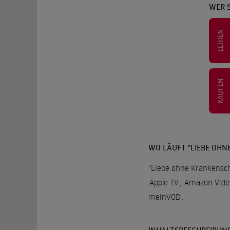
WER S
LEIHEN
KAUFEN
WO LÄUFT "LIEBE OHN
"Liebe ohne Krankensche
Apple TV
,
Amazon Vide
meinVOD
.