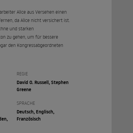
auarbeiter Alice aus Versehen einen
nen, da Alice nicht versichert ist.
üchne und starken
ton zu gehen, um für bessere
 sogar den Kongressabgeordneten
REGIE
David O. Russell, Stephen
Greene
SPRACHE
Deutsch, Englisch,
den,
Französisch