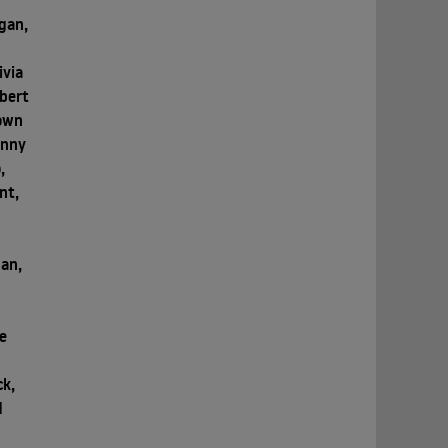
gan,
ivia
lbert
rown
enny
,
nt,
an,
,
e
ck,
d