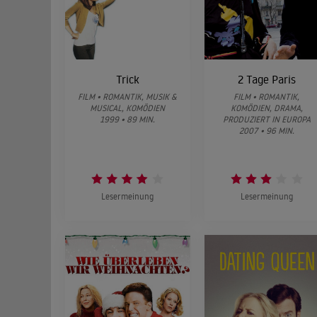
Trick
2 Tage Paris
FILM • ROMANTIK, MUSIK &
FILM • ROMANTIK,
MUSICAL, KOMÖDIEN
KOMÖDIEN, DRAMA,
1999 • 89 MIN.
PRODUZIERT IN EUROPA
2007 • 96 MIN.
Lesermeinung
Lesermeinung