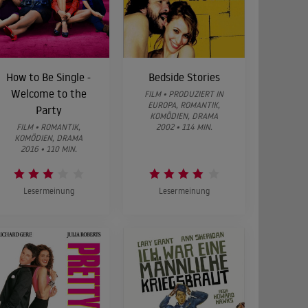
How to Be Single -
Bedside Stories
Welcome to the
FILM • PRODUZIERT IN
EUROPA, ROMANTIK,
Party
KOMÖDIEN, DRAMA
FILM • ROMANTIK,
2002 • 114 MIN.
KOMÖDIEN, DRAMA
2016 • 110 MIN.
Lesermeinung
Lesermeinung