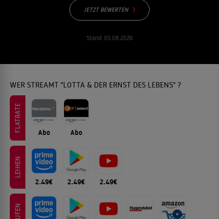
JETZT BEWERTEN
Stand:
05.08.2026
WER STREAMT "LOTTA & DER ERNST DES LEBENS" ?
FLATRATE
Abo
Abo
LEIHEN
2.49€
2.49€
2.49€
KAUFEN