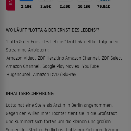
2.49€
2.49€
2.49€
16.13€
79.94€
WO LÄUFT "LOTTA & DER ERNST DES LEBENS"?
"Lotta & der Ernst des Lebens" läuft aktuell bei folgenden
Streaming-Anbietern:
Amazon Video
,
ZDF Herzkino Amazon Channel
,
ZDF Select
Amazon Channel
,
Google Play Movies
,
YouTube
,
Hugendubel
,
Amazon DVD / Blu-ray
.
INHALTSBESCHREIBUNG
Lotta hat eine Stelle als Ärztin in Berlin angenommen.
Gegen den Willen ihrer Tochter zieht sie in die Großstadt
und kümmert sich fortan um die kleinen und großen
Sorgen der Städter. Endlich ist Lotta am Ziel ihrer Träume