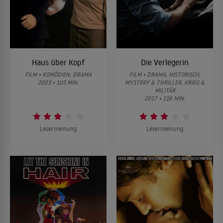
Haus über Kopf
Die Verlegerin
FILM • KOMÖDIEN, DRAMA
FILM • DRAMA, HISTORISCH,
2003 • 105 MIN.
MYSTERY & THRILLER, KRIEG &
MILITÄR
2017 • 116 MIN.
Lesermeinung
Lesermeinung