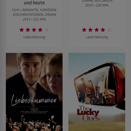
DRAMA, HISTORISCH
und heute
2015 • 120 MIN.
FILM • ROMANTIK, KOMÖDIEN,
DOKUMENTATIONEN, DRAMA
2011 • 101 MIN.
Lesermeinung
Lesermeinung