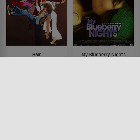
Hair
My Blueberry Nights
FILM • ROMANTIK, KOMÖDIEN,
FILM • ROMANTIK, DRAMA
DRAMA, KRIEG & MILITÄR
2007 • 95 MIN.
1979 • 121 MIN.
Lesermeinung
Lesermeinung