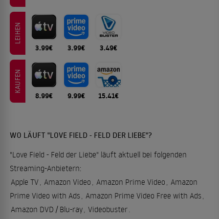
LEIHEN
3.99€
3.99€
3.49€
KAUFEN
8.99€
9.99€
15.41€
WO LÄUFT "LOVE FIELD - FELD DER LIEBE"?
"Love Field - Feld der Liebe" läuft aktuell bei folgenden
Streaming-Anbietern:
Apple TV
,
Amazon Video
,
Amazon Prime Video
,
Amazon
Prime Video with Ads
,
Amazon Prime Video Free with Ads
,
Amazon DVD / Blu-ray
,
Videobuster
.