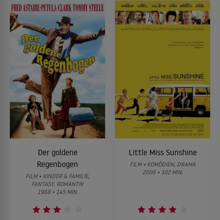
Der goldene
Little Miss Sunshine
Regenbogen
FILM • KOMÖDIEN, DRAMA
2006 • 102 MIN.
FILM • KINDER & FAMILIE,
FANTASY, ROMANTIK
1968 • 145 MIN.