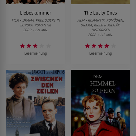
Liebeskummer
The Lucky Ones
FILM • DRAMA, PRODUZIERT IN
FILM • ROMANTIK, KOMÖDIEN,
EUROPA, ROMANTIK
DRAMA, KRIEG & MILITÄR,
2009 • 121 MIN.
HISTORISCH
2008 • 113 MIN.
Lesermeinung
Lesermeinung