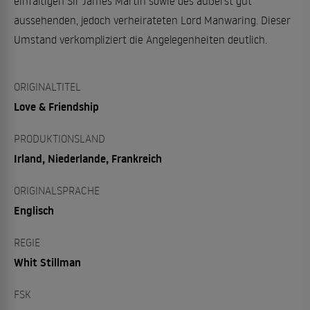
einfältigen Sir James Martin sowie des äußerst gut
aussehenden, jedoch verheirateten Lord Manwaring. Dieser
Umstand verkompliziert die Angelegenheiten deutlich.
ORIGINALTITEL
Love & Friendship
PRODUKTIONSLAND
Irland, Niederlande, Frankreich
ORIGINALSPRACHE
Englisch
REGIE
Whit Stillman
FSK