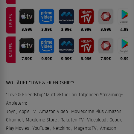
LEIHEN
3.99€
3.99€
3.99€
3.99€
3.99€
4.99€
KAUFEN
7.99€
9.99€
9.99€
9.99€
7.99€
9.99€
WO LÄUFT "LOVE & FRIENDSHIP"?
"Love & Friendship" läuft aktuell bei folgenden Streaming-
Anbietern:
Joyn
,
Apple TV
,
Amazon Video
,
Moviedome Plus Amazon
Channel
,
Maxdome Store
,
Rakuten TV
,
Videoload
,
Google
Play Movies
,
YouTube
,
Netzkino
,
MagentaTV
,
Amazon