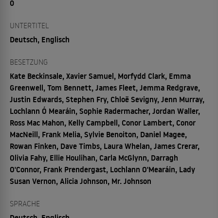
0
UNTERTITEL
Deutsch, Englisch
BESETZUNG
Kate Beckinsale, Xavier Samuel, Morfydd Clark, Emma
Greenwell, Tom Bennett, James Fleet, Jemma Redgrave,
Justin Edwards, Stephen Fry, Chloë Sevigny, Jenn Murray,
Lochlann Ó Mearáin, Sophie Radermacher, Jordan Waller,
Ross Mac Mahon, Kelly Campbell, Conor Lambert, Conor
MacNeill, Frank Melia, Sylvie Benoiton, Daniel Magee,
Rowan Finken, Dave Timbs, Laura Whelan, James Crerar,
Olivia Fahy, Ellie Houlihan, Carla McGlynn, Darragh
O'Connor, Frank Prendergast, Lochlann O'Mearáin, Lady
Susan Vernon, Alicia Johnson, Mr. Johnson
SPRACHE
Deutsch, Englisch