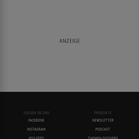
FOLGEN SIE UNS
PRODUKTE
FACEBOOK
NEWSLETTER
INSTAGRAM
PODCAST
RSS-FEED
THEMEN-DOSSIERS