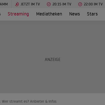
RAMM
JETZT IM TV
20:15 IM TV
22:00 IM TV
s
Streaming
Mediatheken
News
Stars
): Wer streamt es? Anbieter & Infos