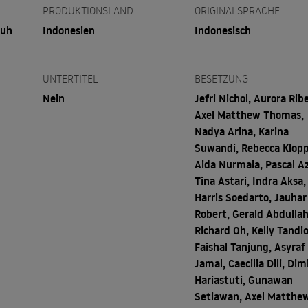
PRODUKTIONSLAND
ORIGINALSPRACHE
tuh
Indonesien
Indonesisch
UNTERTITEL
BESETZUNG
Nein
Jefri Nichol, Aurora Rib
Axel Matthew Thomas,
Nadya Arina, Karina
Suwandi, Rebecca Klopp
Aida Nurmala, Pascal A
Tina Astari, Indra Aksa,
Harris Soedarto, Jauhar
Robert, Gerald Abdullah
Richard Oh, Kelly Tandi
Faishal Tanjung, Asyraf
Jamal, Caecilia Dili, Dim
Hariastuti, Gunawan
Setiawan, Axel Matthe