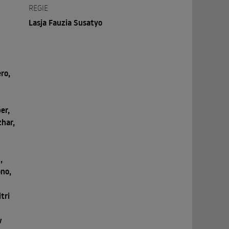
REGIE
Lasja Fauzia Susatyo
ero,
er,
zhar,
,
ono,
itri
w