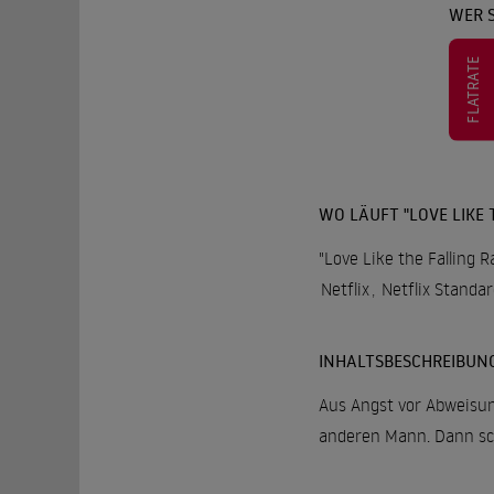
WER S
FLATRATE
WO LÄUFT "LOVE LIKE 
"Love Like the Falling R
Netflix
,
Netflix Standa
INHALTSBESCHREIBUN
Aus Angst vor Abweisung
anderen Mann. Dann sch