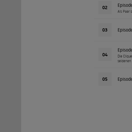
Episod
02
Als Paar 
03
Episod
Episod
04
Die Cliqu
seidenen 
05
Episod