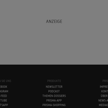
 SIE UNS
PRODUKTE
PRI
EBOOK
NEWSLETTER
IMPRE
TAGRAM
PODCAST
KONT
-FEED
THEMEN-DOSSIERS
ÜBER
UTUBE
PRISMA-APP
NEWS-A
TSAPP
PRISMA-SHOPPING
MEDIA