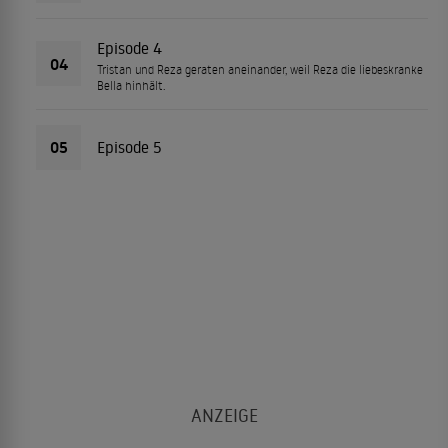
Episode 4
04
Tristan und Reza geraten aneinander, weil Reza die liebeskranke
Bella hinhält.
05
Episode 5