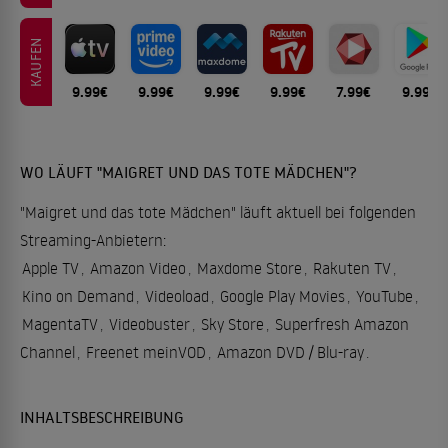
KAUFEN
9.99€
9.99€
9.99€
9.99€
7.99€
9.99€
WO LÄUFT "MAIGRET UND DAS TOTE MÄDCHEN"?
"Maigret und das tote Mädchen" läuft aktuell bei folgenden
Streaming-Anbietern:
Apple TV
,
Amazon Video
,
Maxdome Store
,
Rakuten TV
,
Kino on Demand
,
Videoload
,
Google Play Movies
,
YouTube
,
MagentaTV
,
Videobuster
,
Sky Store
,
Superfresh Amazon
Channel
,
Freenet meinVOD
,
Amazon DVD / Blu-ray
.
INHALTSBESCHREIBUNG