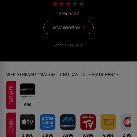
Gesehen?
JETZT BEWERTEN
Stand:
07.08.2026
WER STREAMT "MAIGRET UND DAS TOTE MÄDCHEN" ?
FLATRATE
Abo
LEIHEN
3.99€
3.99€
3.99€
3.99€
4.99€
2.99€