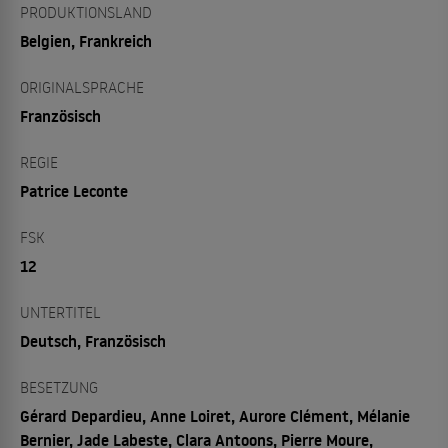
PRODUKTIONSLAND
Belgien, Frankreich
ORIGINALSPRACHE
Französisch
REGIE
Patrice Leconte
FSK
12
UNTERTITEL
Deutsch, Französisch
BESETZUNG
Gérard Depardieu, Anne Loiret, Aurore Clément, Mélanie
Bernier, Jade Labeste, Clara Antoons, Pierre Moure,