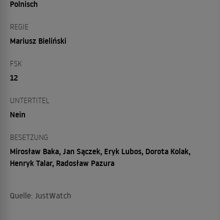
Polnisch
REGIE
Mariusz Bieliński
FSK
12
UNTERTITEL
Nein
BESETZUNG
Mirosław Baka, Jan Sączek, Eryk Lubos, Dorota Kolak,
Henryk Talar, Radosław Pazura
Quelle: JustWatch