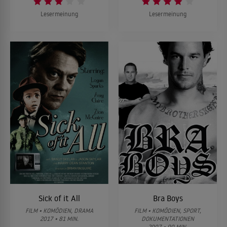
Lesermeinung
Lesermeinung
Sick of it All
Bra Boys
FILM • KOMÖDIEN, DRAMA
FILM • KOMÖDIEN, SPORT,
2017 • 81 MIN.
DOKUMENTATIONEN
2007 • 90 MIN.