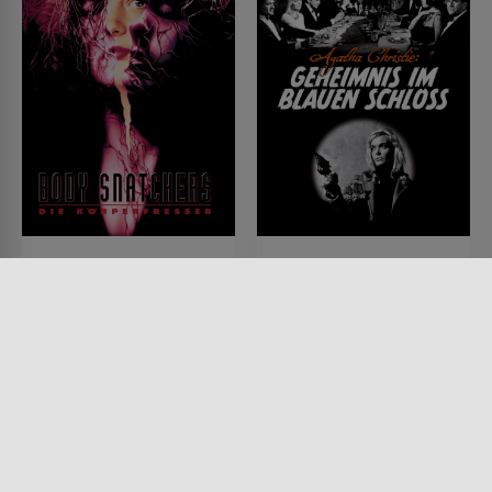
Body Snatchers - Die
Geheimnis im blauen
Körperfresser kommen
Schloss
FILM • SCIENCE-FICTION,
FILM • KRIMI, MYSTERY &
HORROR
THRILLER, HORROR
1993 • 87 MIN.
1965 • 90 MIN.
Lesermeinung
Lesermeinung