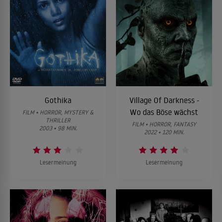
Gothika
Village Of Darkness -
Wo das Böse wächst
FILM • HORROR, MYSTERY &
THRILLER
FILM • HORROR, FANTASY
2003 • 98 MIN.
2022 • 120 MIN.
Lesermeinung
Lesermeinung