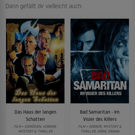
Dann gefällt dir vielleicht auch:
Das Haus der langen
Bad Samaritan - Im
Schatten
Visier des Killers
FILM • KOMÖDIEN, HORROR,
FILM • HORROR, MYSTERY &
MYSTERY & THRILLER
THRILLER, KRIMI, DRAMA