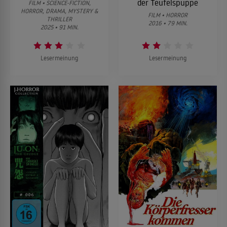
der Teufelspuppe
FILM • SCIENCE-FICTION,
HORROR, DRAMA, MYSTERY &
FILM • HORROR
THRILLER
2016 • 79 MIN.
2025 • 91 MIN.
Lesermeinung
Lesermeinung