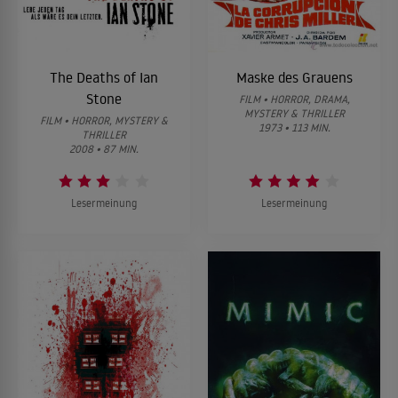
The Deaths of Ian
Maske des Grauens
Stone
FILM • HORROR, DRAMA,
MYSTERY & THRILLER
FILM • HORROR, MYSTERY &
1973 • 113 MIN.
THRILLER
2008 • 87 MIN.
Lesermeinung
Lesermeinung