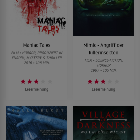
Maniac Tales
Mimic - Angriff der
Killerinsekten
FILM • HORROR, PRODUZIERT IN
EUROPA, MYSTERY & THRILLER
FILM • SCIENCE-FICTION,
2016 • 108 MIN.
HORROR
1997 • 105 MIN.
Lesermeinung
Lesermeinung