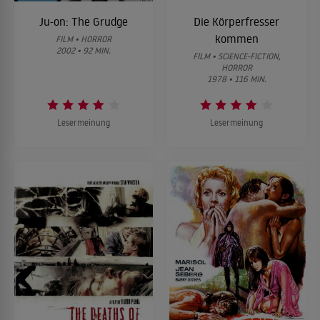
Ju-on: The Grudge
Die Körperfresser
kommen
FILM • HORROR
2002 • 92 MIN.
FILM • SCIENCE-FICTION,
HORROR
1978 • 116 MIN.
Lesermeinung
Lesermeinung