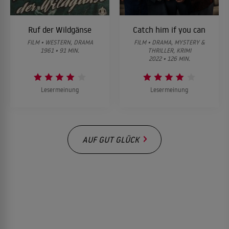
Ruf der Wildgänse
Catch him if you can
FILM • WESTERN, DRAMA
FILM • DRAMA, MYSTERY &
1961 • 91 MIN.
THRILLER, KRIMI
2022 • 126 MIN.
Lesermeinung
Lesermeinung
AUF GUT GLÜCK