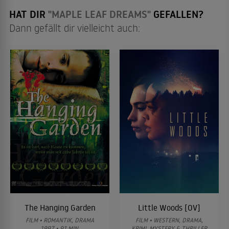
HAT DIR
"MAPLE LEAF DREAMS"
GEFALLEN?
Dann gefällt dir vielleicht auch:
The Hanging Garden
Little Woods [OV]
FILM • ROMANTIK, DRAMA
FILM • WESTERN, DRAMA,
1997 • 91 MIN.
KRIMI, MYSTERY & THRILLER