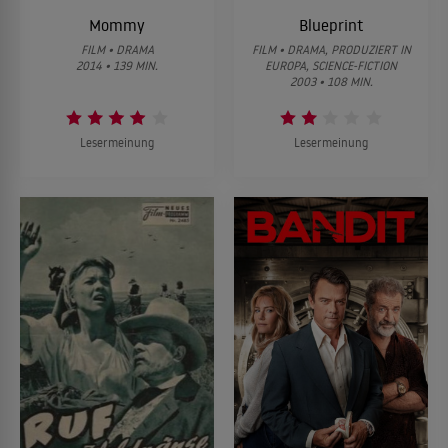
Mommy
Blueprint
FILM • DRAMA
FILM • DRAMA, PRODUZIERT IN
2014 • 139 MIN.
EUROPA, SCIENCE-FICTION
2003 • 108 MIN.
Lesermeinung
Lesermeinung