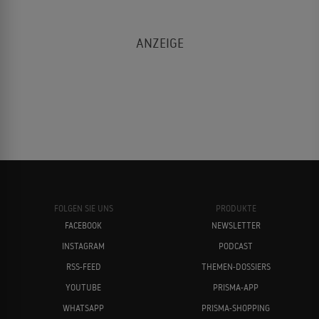
FOLGEN SIE UNS
PRODUKTE
FACEBOOK
NEWSLETTER
INSTAGRAM
PODCAST
RSS-FEED
THEMEN-DOSSIERS
YOUTUBE
PRISMA-APP
WHATSAPP
PRISMA-SHOPPING