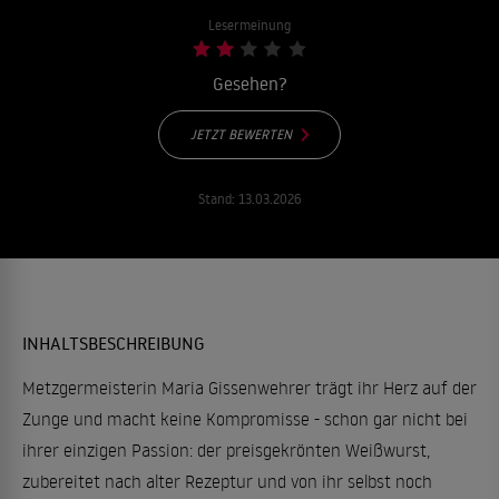
Lesermeinung
Gesehen?
JETZT BEWERTEN
Stand:
13.03.2026
INHALTSBESCHREIBUNG
Metzgermeisterin Maria Gissenwehrer trägt ihr Herz auf der
Zunge und macht keine Kompromisse - schon gar nicht bei
ihrer einzigen Passion: der preisgekrönten Weißwurst,
zubereitet nach alter Rezeptur und von ihr selbst noch