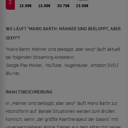
13.99€
13.99€
30.79€
23.99€
WO LÄUFT "MARIO BARTH: MÄNNER SIND BEKLOPPT, ABER
SEXY!"?
"Mario Barth: Männer sind bekloppt, aber sexy!" läuft aktuell
bei folgenden Streaming-Anbietern:
Google Play Movies
,
YouTube
,
Hugendubel
,
Amazon DVD /
Blu-ray
.
INHALTSBESCHREIBUNG
In „Männer sind bekloppt, aber sexy!“ läuft Mario Barth zur
Höchstform auf. Banale Situationen werden zum Brüllen
komisch, wenn „der größte Paartherapeut der Galaxis“ mit
unverwechselbarer Mimik Szenen aus dem Alltag mit seiner