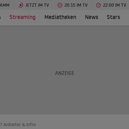
RAMM
JETZT IM TV
20:15 IM TV
22:00 IM TV
s
Streaming
Mediatheken
News
Stars
? Anbieter & Infos