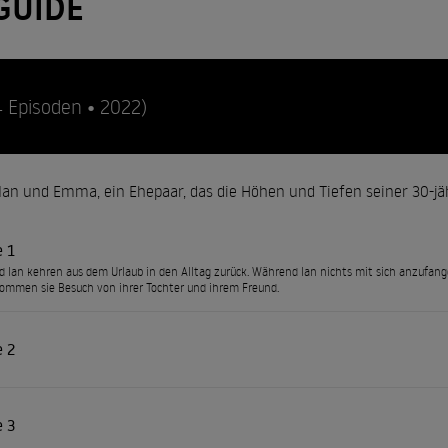
GUIDE
4 Episoden • 2022)
t Ian und Emma, ein Ehepaar, das die Höhen und Tiefen seiner 30-jä
e 1
Ian kehren aus dem Urlaub in den Alltag zurück. Während Ian nichts mit sich anzufange
mmen sie Besuch von ihrer Tochter und ihrem Freund.
e 2
e 3