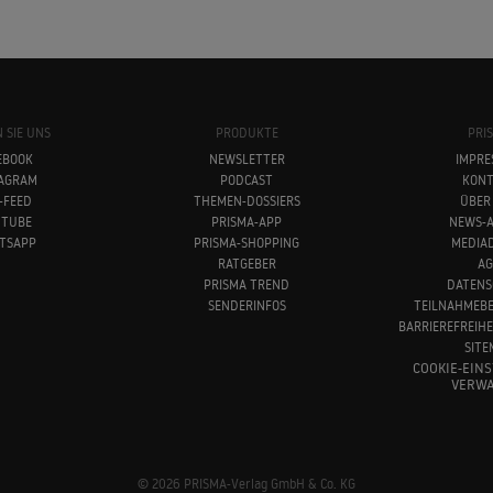
 SIE UNS
PRODUKTE
PRI
EBOOK
NEWSLETTER
IMPRE
TAGRAM
PODCAST
KONT
-FEED
THEMEN-DOSSIERS
ÜBER
UTUBE
PRISMA-APP
NEWS-A
TSAPP
PRISMA-SHOPPING
MEDIA
RATGEBER
AG
PRISMA TREND
DATENS
SENDERINFOS
TEILNAHMEB
BARRIEREFREIH
SITE
COOKIE-EIN
VERWA
© 2026 PRISMA-Verlag GmbH & Co. KG