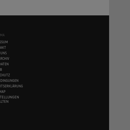
SMA
SSUM
AKT
 UNS
RCHIV
DATEN
B
CHUTZ
EDINGUNGEN
EITSERKLÄRUNG
MAP
STELLUNGEN
LTEN