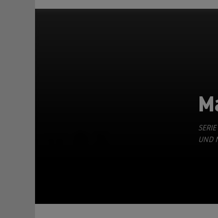
M
SERIE
TEILEN
ND N