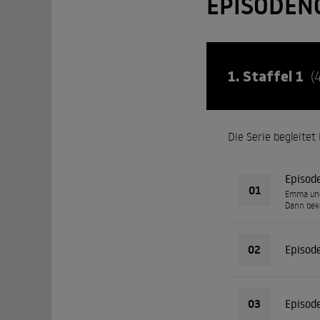
EPISODEN
1. Staffel 1
(
Die Serie begleite
Episod
01
Emma und 
Dann beko
02
Episod
03
Episod