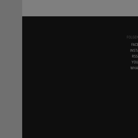
FOLGEN
FAC
INS
RSS
YO
WHA