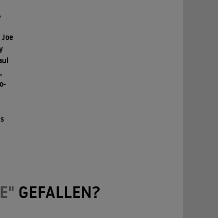
,
 Joe
y
aul
,
o-
is
E"
GEFALLEN?