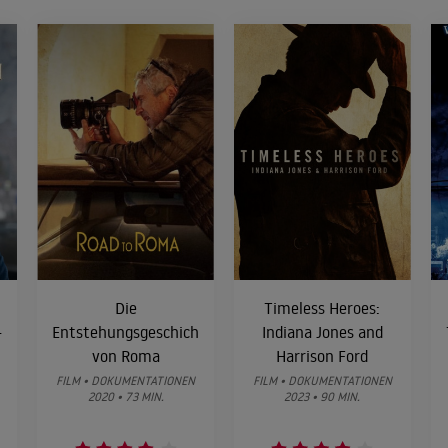
Die
Timeless Heroes:
-
Entstehungsgeschichte
Indiana Jones and
von Roma
Harrison Ford
FILM • DOKUMENTATIONEN
FILM • DOKUMENTATIONEN
2020 • 73 MIN.
2023 • 90 MIN.