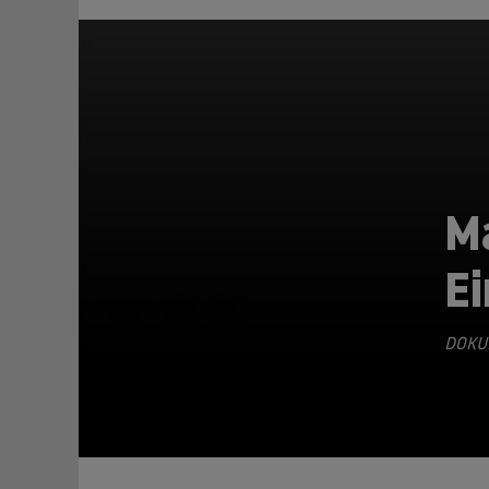
Ma
Ei
TEILEN
DOKU