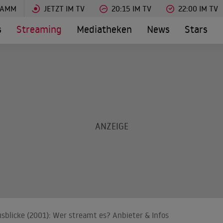
RAMM
JETZT IM TV
20:15 IM TV
22:00 IM TV
s
Streaming
Mediatheken
News
Stars
Ausblicke (2001): Wer streamt es? Anbieter & Infos