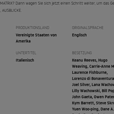
MATRIX? Dann wagen Sie sich jetzt einen Schritt weiter, um das G
, AUSBLICKE.
PRODUKTIONSLAND
ORIGINALSPRACHE
Vereinigte Staaten von
Englisch
Amerika
UNTERTITEL
BESETZUNG
Italienisch
Keanu Reeves, Hugo
Weaving, Carrie-Anne M
Laurence Fishburne,
Lorenzo di Bonaventura
Joel Silver, Lana Wacho
Lilly Wachowski, Bill Po
John Gaeta, Owen Pate
Kym Barrett, Steve Skr
Yuen Woo-ping, Dane A