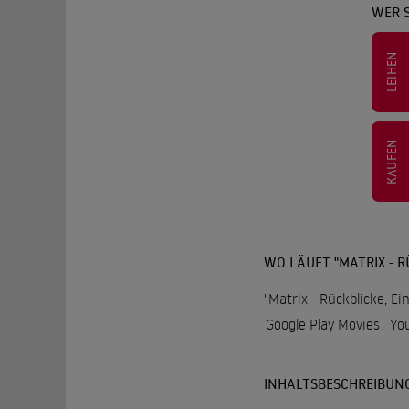
WER S
LEIHEN
KAUFEN
WO LÄUFT "MATRIX - R
"Matrix - Rückblicke, Ei
Google Play Movies
,
Yo
INHALTSBESCHREIBUN