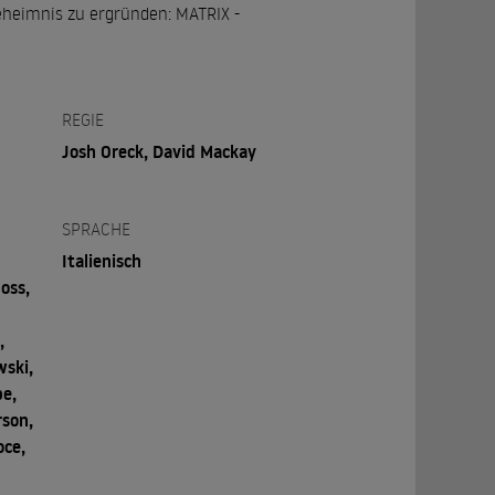
eheimnis zu ergründen: MATRIX -
REGIE
Josh Oreck, David Mackay
SPRACHE
Italienisch
oss,
,
wski,
pe,
rson,
oce,
.