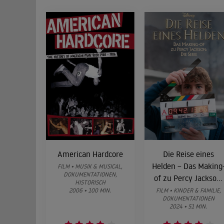
American Hardcore
Die Reise eines
Helden – Das Making
FILM • MUSIK & MUSICAL,
DOKUMENTATIONEN,
of zu Percy Jackson:
HISTORISCH
Die Serie
2006 • 100 MIN.
FILM • KINDER & FAMILIE,
DOKUMENTATIONEN
2024 • 51 MIN.