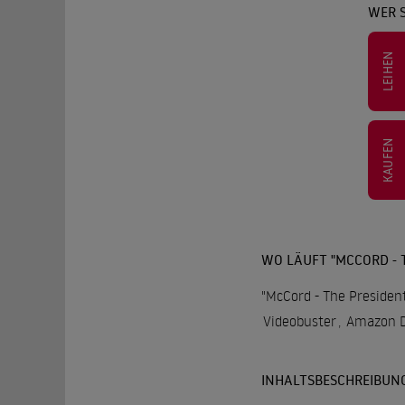
WER S
LEIHEN
KAUFEN
WO LÄUFT "MCCORD - T
"McCord - The President
Videobuster
,
Amazon D
INHALTSBESCHREIBUN