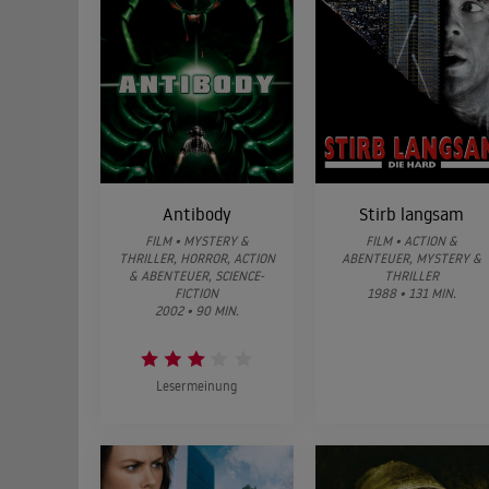
Antibody
Stirb langsam
FILM • MYSTERY &
FILM • ACTION &
THRILLER, HORROR, ACTION
ABENTEUER, MYSTERY &
& ABENTEUER, SCIENCE-
THRILLER
FICTION
1988 • 131 MIN.
2002 • 90 MIN.
Lesermeinung