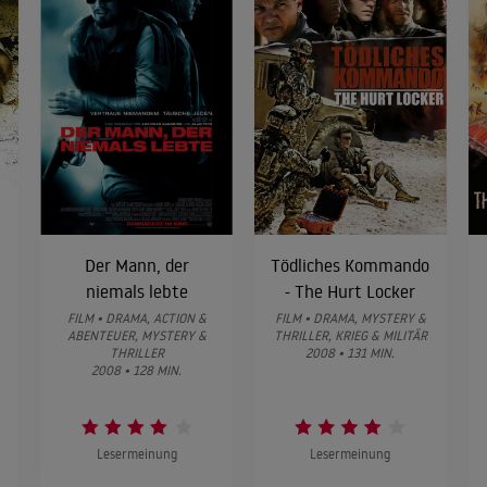
Der Mann, der
Tödliches Kommando
niemals lebte
- The Hurt Locker
FILM • DRAMA, ACTION &
FILM • DRAMA, MYSTERY &
ABENTEUER, MYSTERY &
THRILLER, KRIEG & MILITÄR
THRILLER
2008 • 131 MIN.
2008 • 128 MIN.
Lesermeinung
Lesermeinung