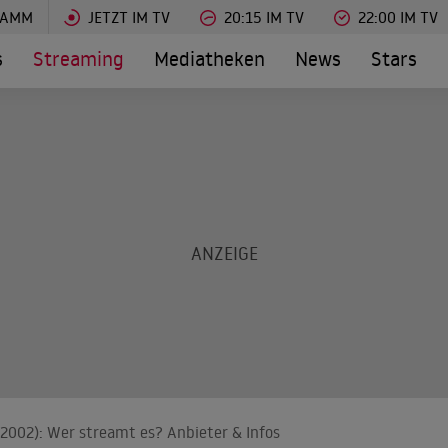
RAMM
JETZT IM TV
20:15 IM TV
22:00 IM TV
s
Streaming
Mediatheken
News
Stars
 (2002): Wer streamt es? Anbieter & Infos