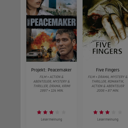
Projekt: Peacemaker
Five Fingers
FILM • ACTION &
FILM • DRAMA, MYSTERY &
ABENTEUER, MYSTERY &
THRILLER, ROMANTIK,
THRILLER, DRAMA, KRIMI
ACTION & ABENTEUER
1997 • 124 MIN.
2006 • 87 MIN.
Lesermeinung
Lesermeinung