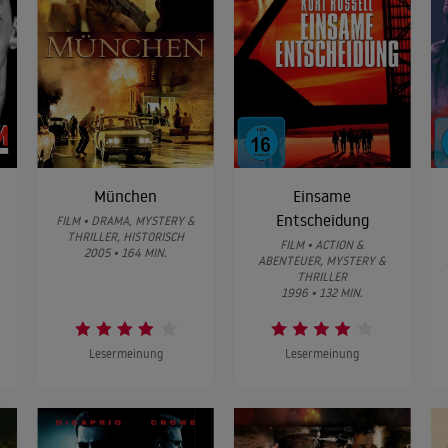
München
Einsame
Entscheidung
FILM • DRAMA, MYSTERY &
THRILLER, HISTORISCH
FILM • ACTION &
2005 • 164 MIN.
ABENTEUER, MYSTERY &
THRILLER
1996 • 132 MIN.
Lesermeinung
Lesermeinung