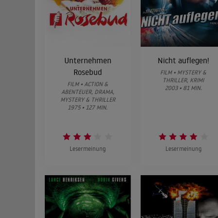
Unternehmen
Nicht auflegen!
Rosebud
FILM • MYSTERY &
THRILLER, KRIMI
FILM • ACTION &
2003 • 81 MIN.
ABENTEUER, DRAMA,
MYSTERY & THRILLER
1975 • 127 MIN.
Lesermeinung
Lesermeinung