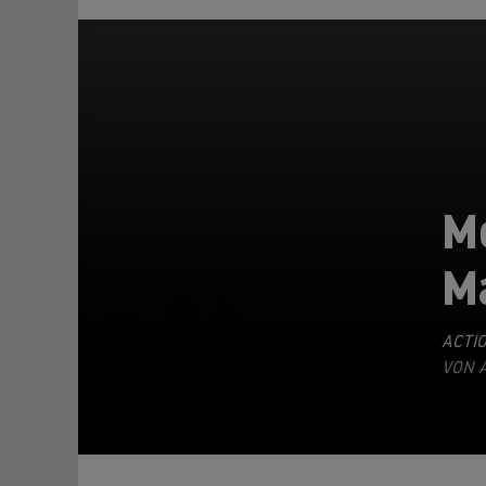
Mc
Ma
TEILEN
ACTI
VON A