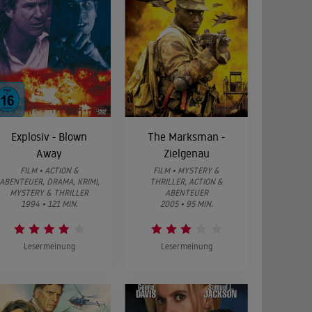
Explosiv - Blown
The Marksman -
Away
Zielgenau
FILM • ACTION &
FILM • MYSTERY &
ABENTEUER, DRAMA, KRIMI,
THRILLER, ACTION &
MYSTERY & THRILLER
ABENTEUER
1994 • 121 MIN.
2005 • 95 MIN.
Lesermeinung
Lesermeinung