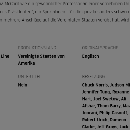
a McCord wie ein gewöhnlicher Professor an einer vornehmen Univer
 des Präsidenten", ein Spezialagent für die ganz besonders schwer
n mehrere Anschläge auf die Vereinigten Staaten verübt hat, wird
PRODUKTIONSLAND
ORIGINALSPRACHE
 Line
Vereinigte Staaten von
Englisch
Amerika
UNTERTITEL
BESETZUNG
Nein
Chuck Norris, Judson Mil
Jennifer Tung, Roxanne
Hart, Joel Swetow, Ali
Afshar, Thom Barry, Ma
Jobrani, Philip Casnoff,
Robert Urich, Dameon
Clarke, Jeff Grays, Jack