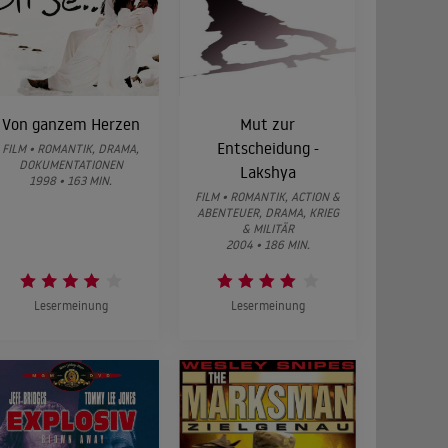
Von ganzem Herzen
Mut zur
Entscheidung -
FILM • ROMANTIK, DRAMA,
DOKUMENTATIONEN
Lakshya
1998 • 163 MIN.
FILM • ROMANTIK, ACTION &
ABENTEUER, DRAMA, KRIEG
& MILITÄR
2004 • 186 MIN.
Lesermeinung
Lesermeinung