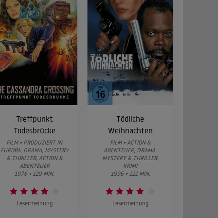
Treffpunkt
Tödliche
Todesbrücke
Weihnachten
FILM • PRODUZIERT IN
FILM • ACTION &
EUROPA, DRAMA, MYSTERY
ABENTEUER, DRAMA,
& THRILLER, ACTION &
MYSTERY & THRILLER,
ABENTEUER
KRIMI
1976 • 129 MIN.
1996 • 121 MIN.
Lesermeinung
Lesermeinung