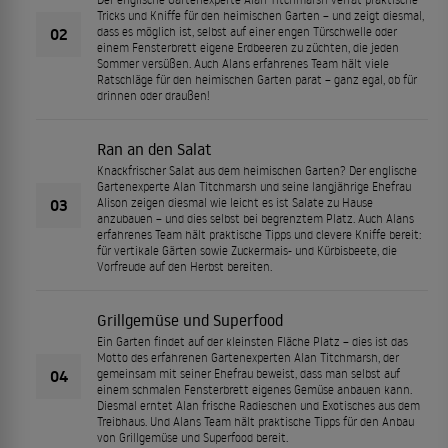
Tricks und Kniffe für den heimischen Garten – und zeigt diesmal,
02
dass es möglich ist, selbst auf einer engen Türschwelle oder
einem Fensterbrett eigene Erdbeeren zu züchten, die jeden
Sommer versüßen. Auch Alans erfahrenes Team hält viele
Ratschläge für den heimischen Garten parat – ganz egal, ob für
drinnen oder draußen!
Ran an den Salat
Knackfrischer Salat aus dem heimischen Garten? Der englische
Gartenexperte Alan Titchmarsh und seine langjährige Ehefrau
03
Alison zeigen diesmal wie leicht es ist Salate zu Hause
anzubauen – und dies selbst bei begrenztem Platz. Auch Alans
erfahrenes Team hält praktische Tipps und clevere Kniffe bereit:
für vertikale Gärten sowie Zuckermais- und Kürbisbeete, die
Vorfreude auf den Herbst bereiten.
Grillgemüse und Superfood
Ein Garten findet auf der kleinsten Fläche Platz – dies ist das
Motto des erfahrenen Gartenexperten Alan Titchmarsh, der
04
gemeinsam mit seiner Ehefrau beweist, dass man selbst auf
einem schmalen Fensterbrett eigenes Gemüse anbauen kann.
Diesmal erntet Alan frische Radieschen und Exotisches aus dem
Treibhaus. Und Alans Team hält praktische Tipps für den Anbau
von Grillgemüse und Superfood bereit.