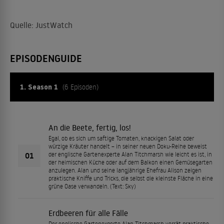
Quelle: JustWatch
EPISODENGUIDE
1. Season 1
(6 Episoden)
An die Beete, fertig, los!
Egal, ob es sich um saftige Tomaten, knackigen Salat oder
würzige Kräuter handelt – in seiner neuen Doku-Reihe beweist
01
der englische Gartenexperte Alan Titchmarsh wie leicht es ist, in
der heimischen Küche oder auf dem Balkon einen Gemüsegarten
anzulegen. Alan und seine langjährige Ehefrau Alison zeigen
praktische Kniffe und Tricks, die selbst die kleinste Fläche in eine
grüne Oase verwandeln. (Text: Sky)
Erdbeeren für alle Fälle
Der englische Gartenexperte Alan Titchmarsh verrät praktische