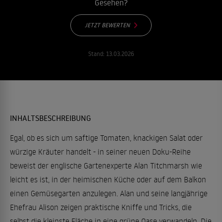
Gesehen?
JETZT BEWERTEN
Stand:
13.03.2026
INHALTSBESCHREIBUNG
Egal, ob es sich um saftige Tomaten, knackigen Salat oder
würzige Kräuter handelt - in seiner neuen Doku-Reihe
beweist der englische Gartenexperte Alan Titchmarsh wie
leicht es ist, in der heimischen Küche oder auf dem Balkon
einen Gemüsegarten anzulegen. Alan und seine langjährige
Ehefrau Alison zeigen praktische Kniffe und Tricks, die
selbst die kleinste Fläche in eine grüne Oase verwandeln. Die