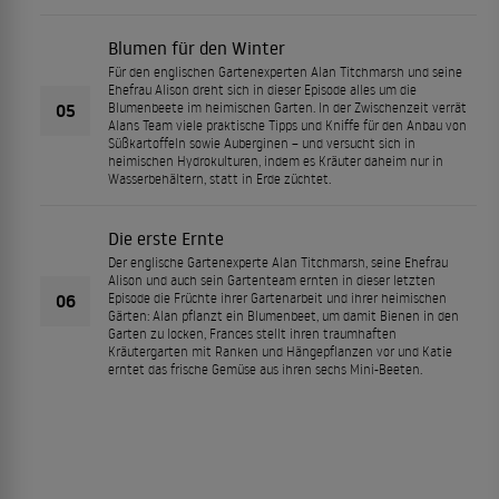
Blumen für den Winter
Für den englischen Gartenexperten Alan Titchmarsh und seine
Ehefrau Alison dreht sich in dieser Episode alles um die
05
Blumenbeete im heimischen Garten. In der Zwischenzeit verrät
Alans Team viele praktische Tipps und Kniffe für den Anbau von
Süßkartoffeln sowie Auberginen – und versucht sich in
heimischen Hydrokulturen, indem es Kräuter daheim nur in
Wasserbehältern, statt in Erde züchtet.
Die erste Ernte
Der englische Gartenexperte Alan Titchmarsh, seine Ehefrau
Alison und auch sein Gartenteam ernten in dieser letzten
06
Episode die Früchte ihrer Gartenarbeit und ihrer heimischen
Gärten: Alan pflanzt ein Blumenbeet, um damit Bienen in den
Garten zu locken, Frances stellt ihren traumhaften
Kräutergarten mit Ranken und Hängepflanzen vor und Katie
erntet das frische Gemüse aus ihren sechs Mini-Beeten.