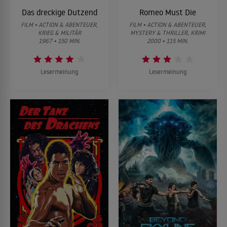
Das dreckige Dutzend
Romeo Must Die
FILM • ACTION & ABENTEUER,
FILM • ACTION & ABENTEUER,
KRIEG & MILITÄR
MYSTERY & THRILLER, KRIMI
1967 • 150 MIN.
2000 • 115 MIN.
Lesermeinung
Lesermeinung