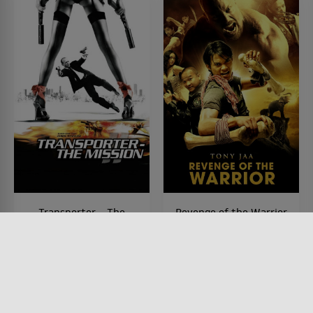
Transporter – The
Revenge of the Warrior
Mission
FILM • ACTION & ABENTEUER,
DRAMA, MYSTERY & THRILLER,
FILM • ACTION & ABENTEUER,
KRIMI
MYSTERY & THRILLER,
2005 • 105 MIN.
PRODUZIERT IN EUROPA, KRIMI
2005 • 88 MIN.