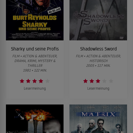
Sharky und seine Profis
Shadowless Sword
FILM • ACTION & ABENTEUER,
FILM • ACTION & ABENTEUER,
DRAMA, KRIMI, MYSTERY &
HISTORISCH
THRILLER
2005 • 117 MIN.
1981 • 122 MIN.
Lesermeinung
Lesermeinung