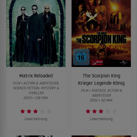
Matrix Reloaded
The Scorpion King
Krieger Legende König
FILM • ACTION & ABENTEUER,
SCIENCE-FICTION, MYSTERY &
FILM • FANTASY, ACTION &
THRILLER
ABENTEUER
2003 • 138 MIN.
2002 • 92 MIN.
Lesermeinung
Lesermeinung