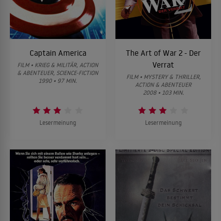
Captain America
The Art of War 2 - Der
Verrat
FILM • KRIEG & MILITÄR, ACTION
& ABENTEUER, SCIENCE-FICTION
FILM • MYSTERY & THRILLER,
1990 • 97 MIN.
ACTION & ABENTEUER
2008 • 103 MIN.
Lesermeinung
Lesermeinung