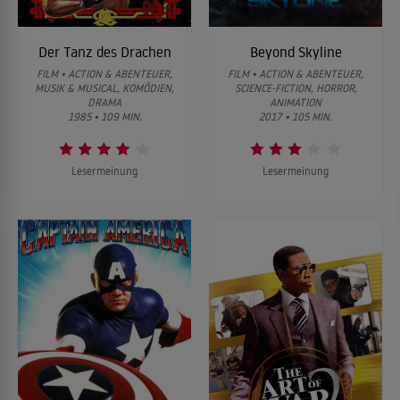
Der Tanz des Drachen
Beyond Skyline
FILM • ACTION & ABENTEUER,
FILM • ACTION & ABENTEUER,
MUSIK & MUSICAL, KOMÖDIEN,
SCIENCE-FICTION, HORROR,
DRAMA
ANIMATION
1985 • 109 MIN.
2017 • 105 MIN.
Lesermeinung
Lesermeinung