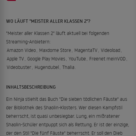
WO LÄUFT "MEISTER ALLER KLASSEN 2"?
"Meister aller Klassen 2" läuft aktuell bei folgenden
Streaming-Anbietern:
Amazon Video
,
Maxdome Store
,
MagentaTV
,
Videoload
,
Apple TV
,
Google Play Movies
,
YouTube
,
Freenet meinVOD
,
Videobuster
,
Hugendubel
,
Thalia
.
INHALTSBESCHREIBUNG
Ein Ninja stiehlt das Buch "Die sieben tödlichen Fäuste" aus
der Bibliothek des Shaolin-Klosters. Wer diesen Kampfstil
beherrscht, ist quasi unbesiegbar. Lung, ein mißratener
Shaolin-Schüler entpuppt sich als Rettung. Er ist der einzige,
der den Stil "Die fünf Fäuste" beherrscht. Er soll den Dieb