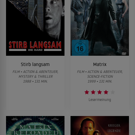
Stirb langsam
Matrix
FILM • ACTION & ABENTEUER,
FILM • ACTION & ABENTEUER,
MYSTERY & THRILLER
SCIENCE-FICTION
1988 • 131 MIN.
1999 • 131 MIN.
Lesermeinung