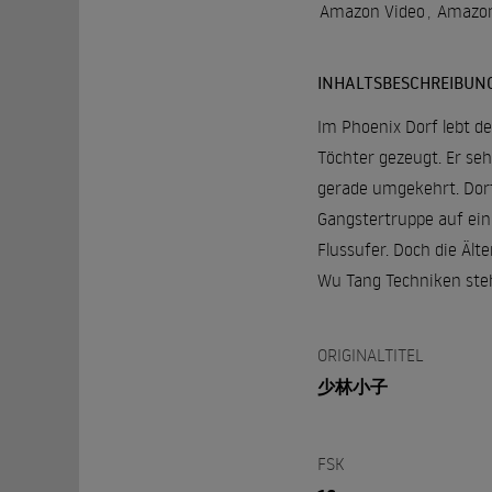
Amazon Video
,
Amazon
INHALTSBESCHREIBUN
Im Phoenix Dorf lebt d
Töchter gezeugt. Er se
gerade umgekehrt. Dort
Gangstertruppe auf ein
Flussufer. Doch die Ält
Wu Tang Techniken stehl
ORIGINALTITEL
少林小子
FSK