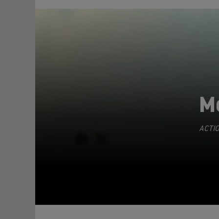
Me
ACTI
TEILEN