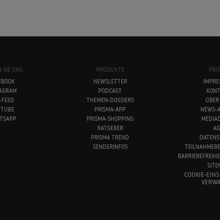
 SIE UNS
PRODUKTE
PRI
EBOOK
NEWSLETTER
IMPRE
TAGRAM
PODCAST
KONT
-FEED
THEMEN-DOSSIERS
ÜBER
UTUBE
PRISMA-APP
NEWS-A
TSAPP
PRISMA-SHOPPING
MEDIA
RATGEBER
AG
PRISMA TREND
DATENS
SENDERINFOS
TEILNAHMEB
BARRIEREFREIH
SITE
COOKIE-EIN
VERWA