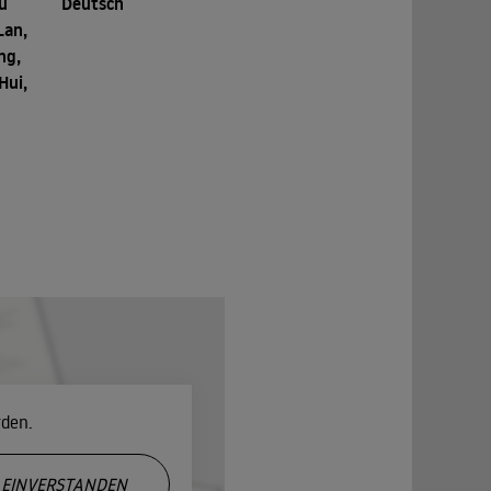
Yu
Deutsch
Lan,
ng,
Hui,
rden.
EINVERSTANDEN