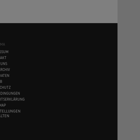
SMA
SSUM
AKT
 UNS
RCHIV
DATEN
B
CHUTZ
EDINGUNGEN
EITSERKLÄRUNG
MAP
STELLUNGEN
LTEN