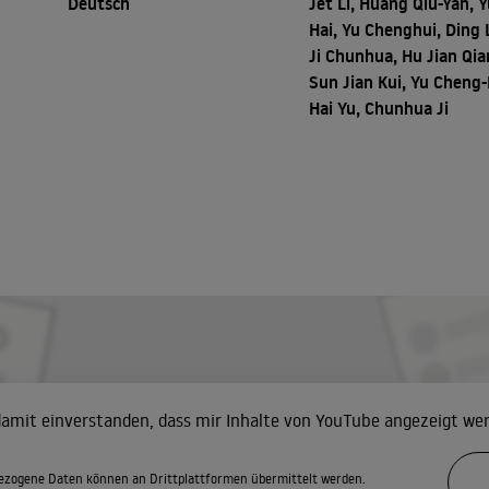
Deutsch
Jet Li, Huang Qiu-Yan, 
Hai, Yu Chenghui, Ding 
Ji Chunhua, Hu Jian Qia
Sun Jian Kui, Yu Cheng-
Hai Yu, Chunhua Ji
 damit einverstanden, dass mir Inhalte von YouTube angezeigt we
zogene Daten können an Drittplattformen übermittelt werden.