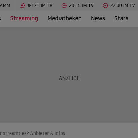
RAMM
JETZT IM TV
20:15 IM TV
22:00 IM TV
s
Streaming
Mediatheken
News
Stars
er streamt es? Anbieter & Infos