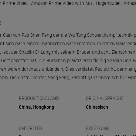
 Prime Video
,
Amazon Prime Video with Ads
,
Hugendubel
,
Amazo
G
er Clan von Pao Shen Feng der die Wu Tang Schwertkampftechnik pr
hnt sich nach einem männlichen Nachkommen. In der rivalisierende
 lebt der Shaolin Er Long mit seinem Bruder und acht Ziehsöhnen, 
 Dorf gerettet hat. Die Burschen praktizieren fleißig Shaolin und
eren wollen durchaus anbändeln. Dies verbietet Pao strikt, denn er 
en. Die dritte Tochter, Sang Feng, kämpft ganz energisch für Einh
PRODUKTIONSLAND
ORIGINALSPRACHE
China, Hongkong
Chinesisch
UNTERTITEL
BESETZUNG