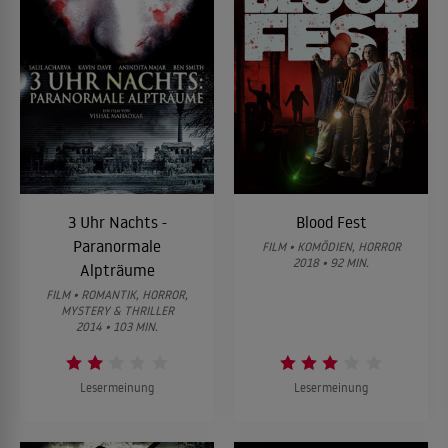
3 Uhr Nachts -
Blood Fest
Paranormale
FILM • KOMÖDIEN, HORROR
2018 • 92 MIN.
Alpträume
FILM • ROMANTIK, HORROR,
MYSTERY & THRILLER
2014 • 103 MIN.
Lesermeinung
Lesermeinung