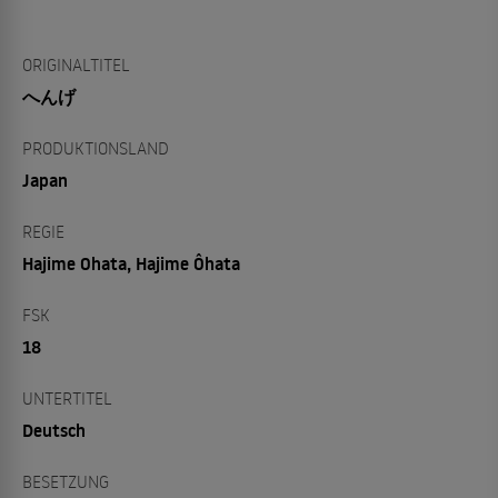
ORIGINALTITEL
へんげ
PRODUKTIONSLAND
Japan
REGIE
Hajime Ohata, Hajime Ôhata
FSK
18
UNTERTITEL
Deutsch
BESETZUNG