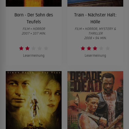
Born - Der Sohn des
Train - Nächster Halt:
Teufels
Hölle
FILM • HORROR
FILM • HORROR, MYSTERY &
2007 • 107 MIN.
THRILLER
2008 • 94 MIN.
Lesermeinung
Lesermeinung