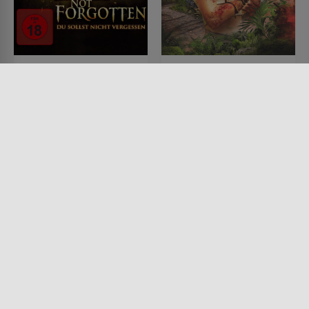
Not Forgotten - Du
Decade of the Dead
sollst nicht vergessen
FILM • ACTION & ABENTEUER,
HORROR, MYSTERY & THRILLER
FILM • HORROR, MYSTERY &
2024 • 84 MIN.
THRILLER
2009 • 100 MIN.
Lesermeinung
Lesermeinung