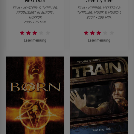
Next Door
7eventy 5ive
FILM • MYSTERY & THRILLER,
FILM • HORROR, MYSTERY &
PRODUZIERT IN EUROPA,
THRILLER, MUSIK & MUSICAL
HORROR
2007 • 100 MIN.
2005 • 75 MIN.
Lesermeinung
Lesermeinung