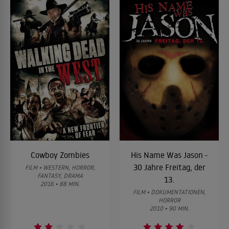
Cowboy Zombies
His Name Was Jason -
30 Jahre Freitag, der
FILM • WESTERN, HORROR,
FANTASY, DRAMA
13.
2016 • 88 MIN.
FILM • DOKUMENTATIONEN,
HORROR
2010 • 90 MIN.