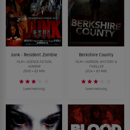
Junk - Resident Zombie
Berkshire County
FILM • SCIENCE-FICTION,
FILM • HORROR, MYSTERY &
HORROR
THRILLER
2000 • 83 MIN.
2014 • 83 MIN.
Lesermeinung
Lesermeinung