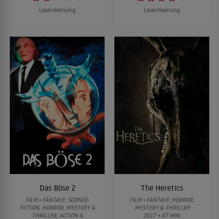
Lesermeinung
Lesermeinung
Das Böse 2
The Heretics
FILM • FANTASY, SCIENCE-
FILM • FANTASY, HORROR,
FICTION, HORROR, MYSTERY &
MYSTERY & THRILLER
THRILLER, ACTION &
2017 • 87 MIN.