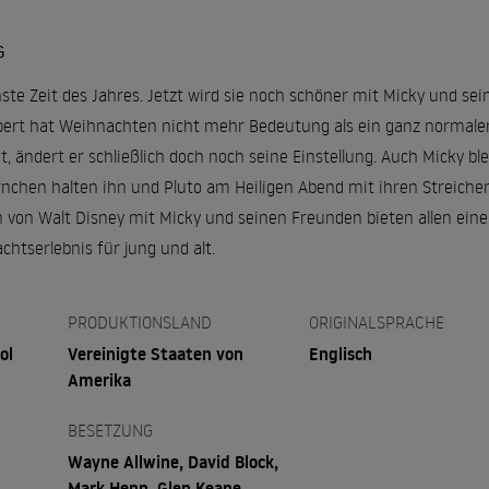
G
te Zeit des Jahres. Jetzt wird sie noch schöner mit Micky und sei
ert hat Weihnachten nicht mehr Bedeutung als ein ganz normaler 
nt, ändert er schließlich doch noch seine Einstellung. Auch Micky b
rnchen halten ihn und Pluto am Heiligen Abend mit ihren Streichen
von Walt Disney mit Micky und seinen Freunden bieten allen ein
htserlebnis für jung und alt.
PRODUKTIONSLAND
ORIGINALSPRACHE
ol
Vereinigte Staaten von
Englisch
Amerika
BESETZUNG
Wayne Allwine, David Block,
Mark Henn, Glen Keane,