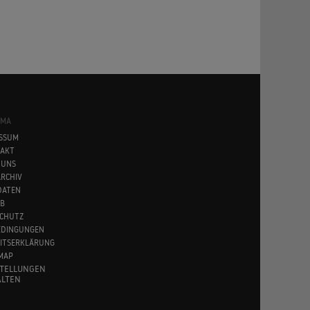
SMA
SSUM
AKT
 UNS
RCHIV
DATEN
B
CHUTZ
EDINGUNGEN
EITSERKLÄRUNG
MAP
STELLUNGEN
LTEN