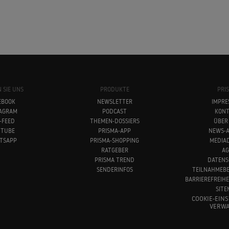
 SIE UNS
PRODUKTE
PRI
EBOOK
NEWSLETTER
IMPRE
TAGRAM
PODCAST
KONT
-FEED
THEMEN-DOSSIERS
ÜBER
UTUBE
PRISMA-APP
NEWS-A
TSAPP
PRISMA-SHOPPING
MEDIA
RATGEBER
AG
PRISMA TREND
DATENS
SENDERINFOS
TEILNAHMEB
BARRIEREFREIH
SITE
COOKIE-EIN
VERWA