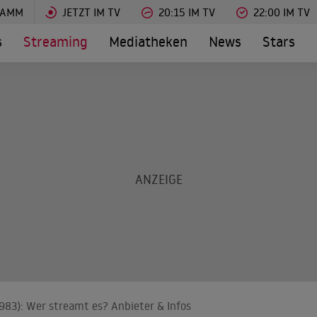
RAMM
JETZT IM TV
20:15 IM TV
22:00 IM TV
s
Streaming
Mediatheken
News
Stars
983): Wer streamt es? Anbieter & Infos