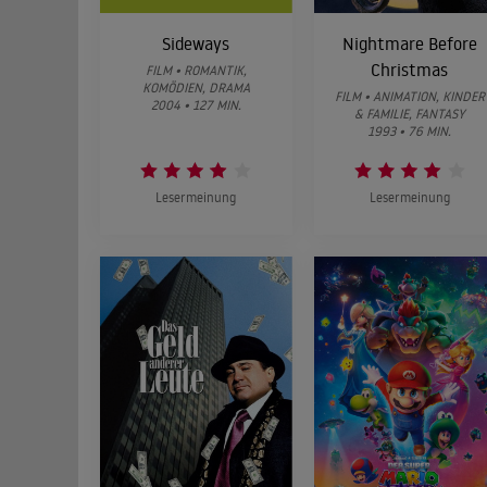
Sideways
Nightmare Before
Christmas
FILM • ROMANTIK,
KOMÖDIEN, DRAMA
FILM • ANIMATION, KINDER
2004 • 127 MIN.
& FAMILIE, FANTASY
1993 • 76 MIN.
Lesermeinung
Lesermeinung