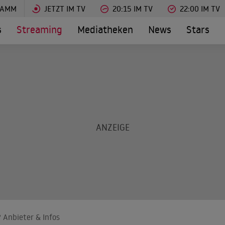
RAMM
JETZT IM TV
20:15 IM TV
22:00 IM TV
s
Streaming
Mediatheken
News
Stars
 Anbieter & Infos