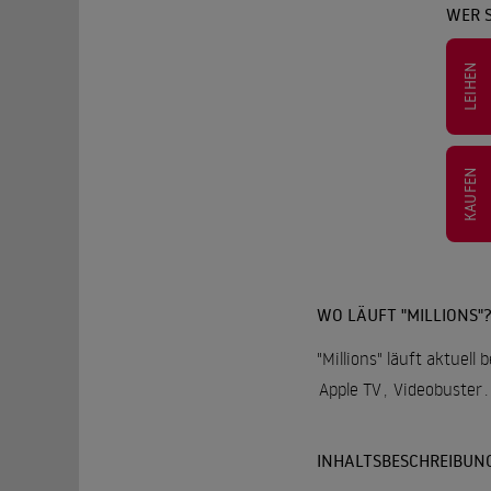
WER S
LEIHEN
KAUFEN
WO LÄUFT "MILLIONS"
"Millions" läuft aktuell
Apple TV
,
Videobuster
.
INHALTSBESCHREIBUN