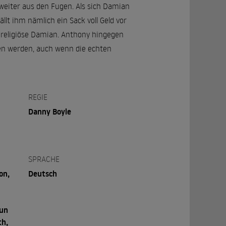
weiter aus den Fugen. Als sich Damian
lt ihm nämlich ein Sack voll Geld vor
f religiöse Damian. Anthony hingegen
ben werden, auch wenn die echten
REGIE
Danny Boyle
SPRACHE
on,
Deutsch
lun
th,