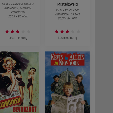
Mistelzweig
FILM • KINDER & FAMILIE,
ROMANTIK, FANTASY,
FILM • ROMANTIK,
KOMÖDIEN
KOMÖDIEN, DRAMA
2009 • 90 MIN.
2017 • 84 MIN.
Lesermeinung
Lesermeinung