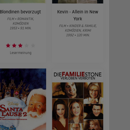
Blondinen bevorzugt
Kevin - Allein in New
York
FILM • ROMANTIK,
KOMÖDIEN
FILM • KINDER & FAMILIE,
1953 • 91 MIN.
KOMÖDIEN, KRIMI
1992 • 120 MIN.
Lesermeinung