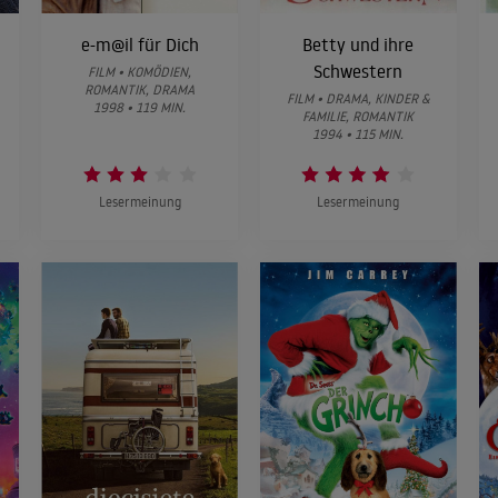
e-m@il für Dich
Betty und ihre
Schwestern
FILM • KOMÖDIEN,
ROMANTIK, DRAMA
FILM • DRAMA, KINDER &
1998 • 119 MIN.
FAMILIE, ROMANTIK
1994 • 115 MIN.
Lesermeinung
Lesermeinung