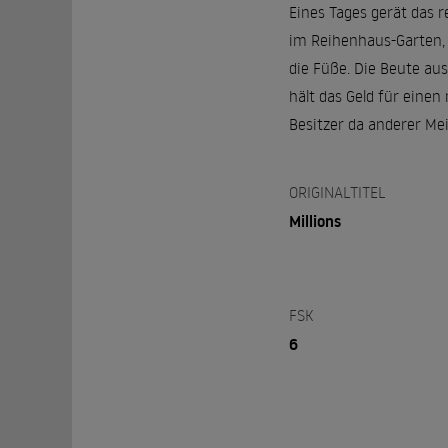
Eines Tages gerät das 
im Reihenhaus-Garten, g
die Füße. Die Beute aus
hält das Geld für eine
Besitzer da anderer Me
ORIGINALTITEL
Millions
FSK
6