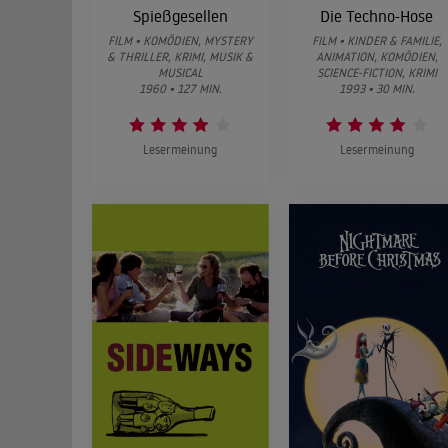
Spießgesellen
Die Techno-Hose
FILM • KOMÖDIEN, MYSTERY
FILM • KINDER & FAMILIE,
& THRILLER, KRIMI, MUSIK &
ANIMATION, KOMÖDIEN,
MUSICAL
SCIENCE-FICTION, KRIMI
1960 • 127 MIN.
1993 • 30 MIN.
Lesermeinung
Lesermeinung