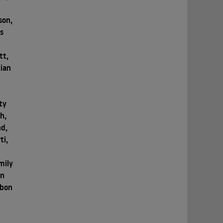
son,
s
,
tt,
tian
ty
h,
nd,
ti,
mily
an
bbon