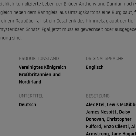
reichlich komplizierte Leben der Brüder Anthony und Damian noch 
leich neben dem Bahngleis, aus Umzugskartons eine Burg baut, fäl
 einem Raubüberfall ist ein Geschenk des Himmels, glaubt der tie
n mysteriösen Schatz. Egal, jetzt muss es gewechselt oder ausgege
inung sind.
PRODUKTIONSLAND
ORIGINALSPRACHE
Vereinigtes Königreich
Englisch
Großbritannien und
Nordirland
UNTERTITEL
BESETZUNG
Deutsch
Alex Etel, Lewis McGibb
James Nesbitt, Daisy
Donovan, Christopher
Fulford, Enzo Cilenti, A
Armstrong, Jane Hogar