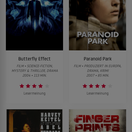
Butterfly Effect
Paranoid Park
FILM • SCIENCE-FICTION,
FILM • PRODUZIERT IN EUROPA,
MYSTERY & THRILLER, DRAMA
DRAMA, KRIMI
2004 • 113 MIN.
2007 • 85 MIN.
Lesermeinung
Lesermeinung