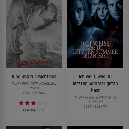
Jung und rücksichtslos
Ich weiß, was Du
letzten Sommer getan
FILM • ROMANTIK, KOMÖDIEN,
DRAMA
hast
1984 • 94 MIN.
FILM • HORROR, MYSTERY &
THRILLER
1997 • 102 MIN.
Lesermeinung