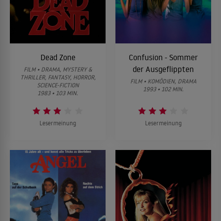
Dead Zone
Confusion - Sommer
der Ausgeflippten
FILM • DRAMA, MYSTERY &
THRILLER, FANTASY, HORROR,
FILM • KOMÖDIEN, DRAMA
SCIENCE-FICTION
1993 • 102 MIN.
1983 • 103 MIN.
Lesermeinung
Lesermeinung