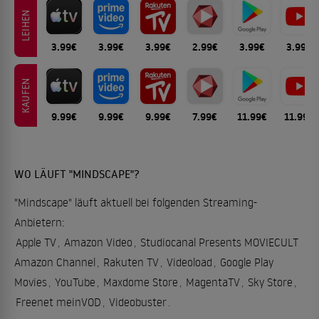
LEIHEN
3.99€
3.99€
3.99€
2.99€
3.99€
3.99€
KAUFEN
9.99€
9.99€
9.99€
7.99€
11.99€
11.99€
WO LÄUFT "MINDSCAPE"?
"Mindscape" läuft aktuell bei folgenden Streaming-
Anbietern:
Apple TV
,
Amazon Video
,
Studiocanal Presents MOVIECULT
Amazon Channel
,
Rakuten TV
,
Videoload
,
Google Play
Movies
,
YouTube
,
Maxdome Store
,
MagentaTV
,
Sky Store
,
Freenet meinVOD
,
Videobuster
.