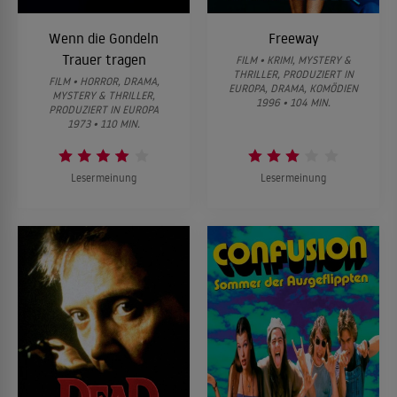
Wenn die Gondeln
Freeway
Trauer tragen
FILM • KRIMI, MYSTERY &
THRILLER, PRODUZIERT IN
FILM • HORROR, DRAMA,
EUROPA, DRAMA, KOMÖDIEN
MYSTERY & THRILLER,
1996 • 104 MIN.
PRODUZIERT IN EUROPA
1973 • 110 MIN.
Lesermeinung
Lesermeinung