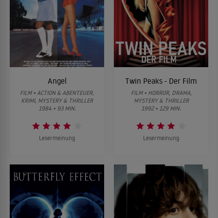
Angel
Twin Peaks - Der Film
FILM • ACTION & ABENTEUER,
FILM • HORROR, DRAMA,
KRIMI, MYSTERY & THRILLER
MYSTERY & THRILLER
1984 • 93 MIN.
1992 • 129 MIN.
Lesermeinung
Lesermeinung