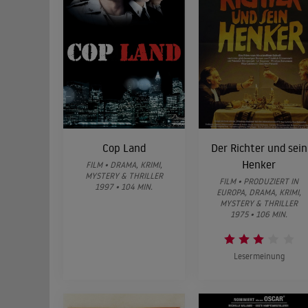
Cop Land
Der Richter und sein
Henker
FILM • DRAMA, KRIMI,
MYSTERY & THRILLER
FILM • PRODUZIERT IN
1997 • 104 MIN.
EUROPA, DRAMA, KRIMI,
MYSTERY & THRILLER
1975 • 106 MIN.
Lesermeinung