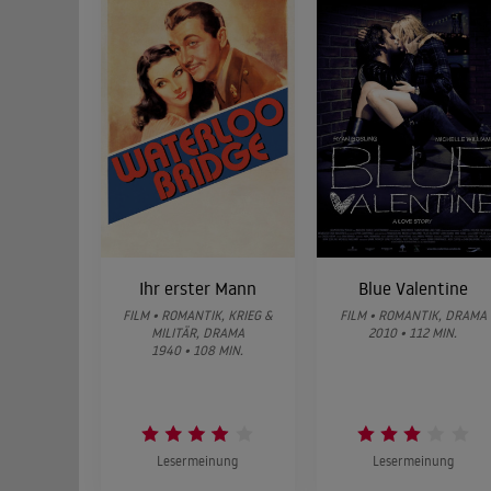
Ihr erster Mann
Blue Valentine
FILM • ROMANTIK, KRIEG &
FILM • ROMANTIK, DRAMA
MILITÄR, DRAMA
2010 • 112 MIN.
1940 • 108 MIN.
Lesermeinung
Lesermeinung