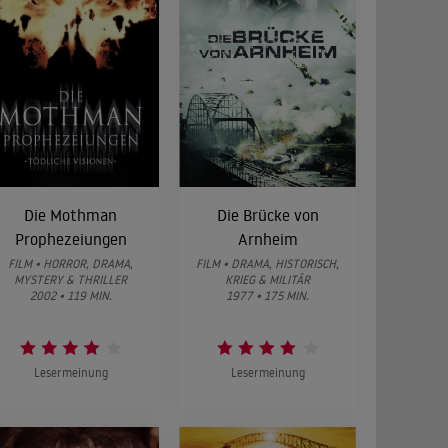
Die Mothman
Die Brücke von
Prophezeiungen
Arnheim
FILM • HORROR, DRAMA,
FILM • DRAMA, HISTORISCH,
MYSTERY & THRILLER
KRIEG & MILITÄR
2002 • 119 MIN.
1977 • 175 MIN.
Lesermeinung
Lesermeinung