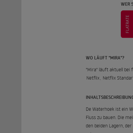
WER S
FLATRATE
WO LÄUFT "MIRA"?
"Mira" läuft aktuell be
Netflix
,
Netflix Standa
INHALTSBESCHREIBUN
De Waterhoek ist ein We
Fluss zu bauen. Die me
den beiden Lagern, der 