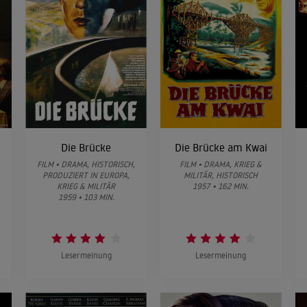
Die Brücke
Die Brücke am Kwai
FILM • DRAMA, HISTORISCH,
FILM • DRAMA, KRIEG &
PRODUZIERT IN EUROPA,
MILITÄR, HISTORISCH
KRIEG & MILITÄR
1957 • 162 MIN.
1959 • 103 MIN.
Lesermeinung
Lesermeinung