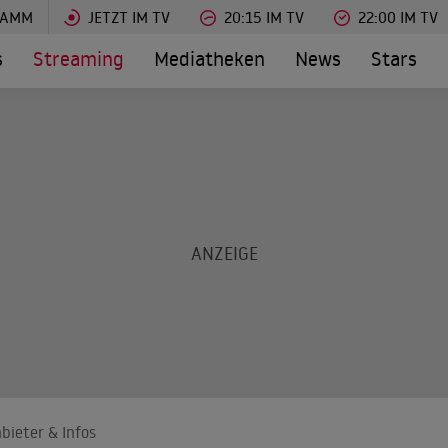
RAMM
JETZT IM TV
20:15 IM TV
22:00 IM TV
s
Streaming
Mediatheken
News
Stars
bieter & Infos