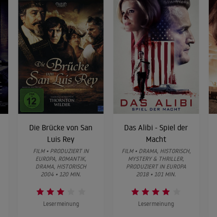
Die Brücke von San
Das Alibi - Spiel der
Luis Rey
Macht
FILM • PRODUZIERT IN
FILM • DRAMA, HISTORISCH,
EUROPA, ROMANTIK,
MYSTERY & THRILLER,
DRAMA, HISTORISCH
PRODUZIERT IN EUROPA
2004 • 120 MIN.
2018 • 101 MIN.
Lesermeinung
Lesermeinung