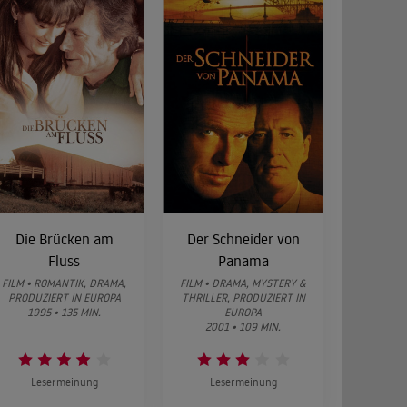
Die Brücken am
Der Schneider von
Fluss
Panama
FILM • ROMANTIK, DRAMA,
FILM • DRAMA, MYSTERY &
PRODUZIERT IN EUROPA
THRILLER, PRODUZIERT IN
1995 • 135 MIN.
EUROPA
2001 • 109 MIN.
Lesermeinung
Lesermeinung