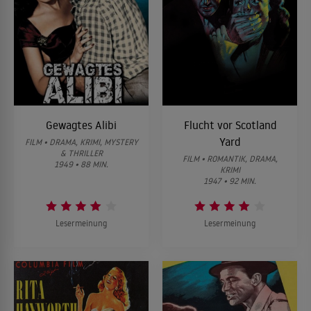
Gewagtes Alibi
Flucht vor Scotland
Yard
FILM • DRAMA, KRIMI, MYSTERY
& THRILLER
FILM • ROMANTIK, DRAMA,
1949 • 88 MIN.
KRIMI
1947 • 92 MIN.
Lesermeinung
Lesermeinung