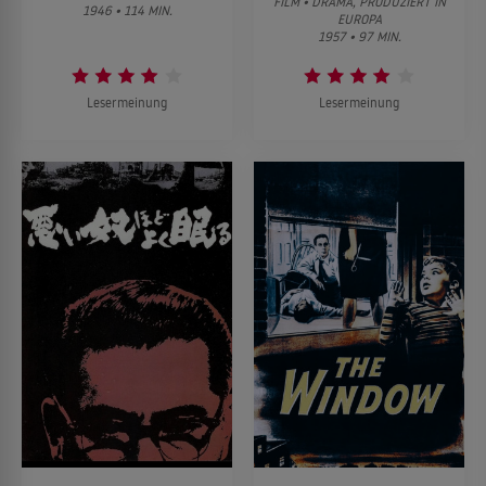
FILM • DRAMA, PRODUZIERT IN
1946 • 114 MIN.
EUROPA
1957 • 97 MIN.
Lesermeinung
Lesermeinung