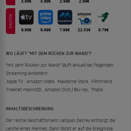
3.99€
3.99€
2.99€
2.99€
KAUFEN
9.99€
9.99€
7.99€
22.53€
8.79€
WO LÄUFT "MIT DEM RÜCKEN ZUR WAND"?
"Mit dem Rücken zur Wand" läuft aktuell bei folgenden
Streaming-Anbietern:
Apple TV
,
Amazon Video
,
Maxdome Store
,
Filmfriend
,
Freenet meinVOD
,
Amazon DVD / Blu-ray
,
Thalia
.
INHALTSBESCHREIBUNG
Der reiche Geschäftsmann Jacques Decrey entsorgt die
Leiche eines Mannes. Dann blickt er auf die Ereignisse