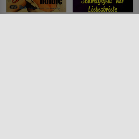
Blutige Hände
Schweigegeld für
Liebesbriefe
FILM • DRAMA, KRIMI, MYSTERY
& THRILLER
FILM • DRAMA, KRIMI, MYSTERY
1956 • 73 MIN.
& THRILLER
1949 • 82 MIN.
Lesermeinung
Lesermeinung