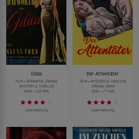
Gilda
Der Attentäter
FILM • ROMANTIK, DRAMA,
FILM • MYSTERY & THRILLER,
MYSTERY & THRILLER
DRAMA, KRIMI
1946 • 110 MIN.
1954 • 77 MIN.
Lesermeinung
Lesermeinung