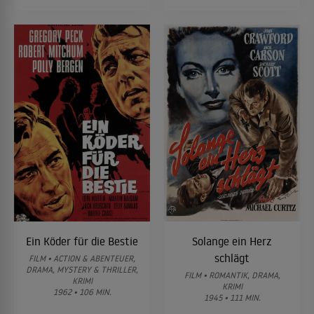
Ein Köder für die Bestie
Solange ein Herz
schlägt
FILM • ACTION & ABENTEUER,
DRAMA, MYSTERY & THRILLER,
FILM • ROMANTIK, DRAMA,
KRIMI
KRIMI
1962 • 106 MIN.
1945 • 111 MIN.