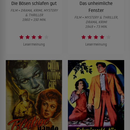
Die Bösen schlafen gut
Das unheimliche
Fenster
FILM • DRAMA, KRIMI, MYSTERY
& THRILLER
FILM • MYSTERY & THRILLER,
1960 • 150 MIN.
DRAMA, KRIMI
1949 • 73 MIN.
Lesermeinung
Lesermeinung