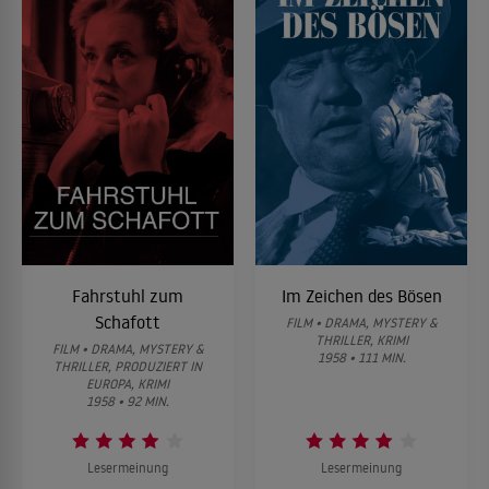
Fahrstuhl zum
Im Zeichen des Bösen
Schafott
FILM • DRAMA, MYSTERY &
THRILLER, KRIMI
FILM • DRAMA, MYSTERY &
1958 • 111 MIN.
THRILLER, PRODUZIERT IN
EUROPA, KRIMI
1958 • 92 MIN.
Lesermeinung
Lesermeinung