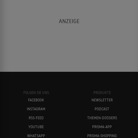
FOLGEN SIE UNS
PRODUKTE
FACEBOOK
NEWSLETTER
INSTAGRAM
PODCAST
RSS-FEED
THEMEN-DOSSIERS
YOUTUBE
PRISMA-APP
WHATSAPP
PRISMA-SHOPPING