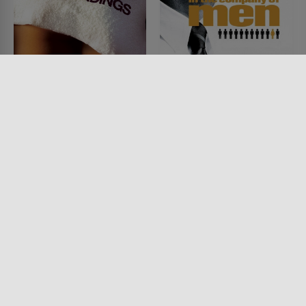
Happy Endings
In the Company of Men
FILM • ROMANTIK, MUSIK &
FILM • KOMÖDIEN, DRAMA
MUSICAL, KOMÖDIEN, DRAMA,
1997 • 97 MIN.
MYSTERY & THRILLER
2005 • 128 MIN.
Lesermeinung
Lesermeinung