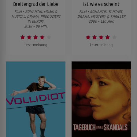
Breitengrad der Liebe
ist wie es scheint
FILM • ROMANTIK, MUSIK &
FILM • ROMANTIK, FANTASY,
MUSICAL, DRAMA, PRODUZIERT
DRAMA, MYSTERY & THRILLER
IN EUROPA
2006 • 110 MIN.
2018 • 88 MIN.
Lesermeinung
Lesermeinung