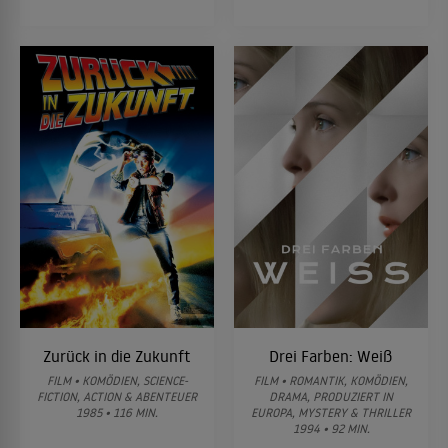
Zurück in die Zukunft
Drei Farben: Weiß
FILM • KOMÖDIEN, SCIENCE-
FILM • ROMANTIK, KOMÖDIEN,
FICTION, ACTION & ABENTEUER
DRAMA, PRODUZIERT IN
1985 • 116 MIN.
EUROPA, MYSTERY & THRILLER
1994 • 92 MIN.