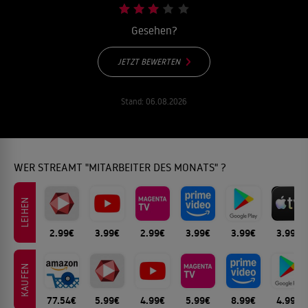
Gesehen?
JETZT BEWERTEN
Stand:
06.08.2026
WER STREAMT "MITARBEITER DES MONATS" ?
LEIHEN
2.99€
3.99€
2.99€
3.99€
3.99€
3.99€
KAUFEN
77.54€
5.99€
4.99€
5.99€
8.99€
4.99€