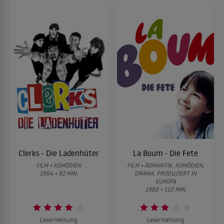
Clerks - Die Ladenhüter
La Boum - Die Fete
FILM • KOMÖDIEN
FILM • ROMANTIK, KOMÖDIEN,
1994 • 92 MIN.
DRAMA, PRODUZIERT IN
EUROPA
1980 • 110 MIN.
Lesermeinung
Lesermeinung