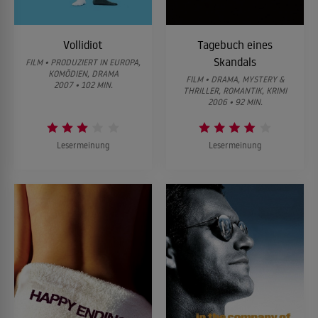
Vollidiot
Tagebuch eines
Skandals
FILM • PRODUZIERT IN EUROPA,
KOMÖDIEN, DRAMA
FILM • DRAMA, MYSTERY &
2007 • 102 MIN.
THRILLER, ROMANTIK, KRIMI
2006 • 92 MIN.
Lesermeinung
Lesermeinung