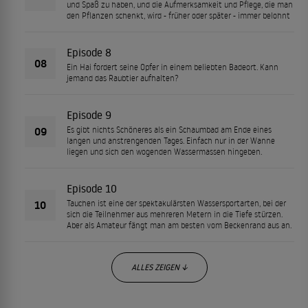
und Spaß zu haben, und die Aufmerksamkeit und Pflege, die man
den Pflanzen schenkt, wird - früher oder später - immer belohnt
Episode 8
08
Ein Hai fordert seine Opfer in einem beliebten Badeort. Kann
jemand das Raubtier aufhalten?
Episode 9
09
Es gibt nichts Schöneres als ein Schaumbad am Ende eines
langen und anstrengenden Tages. Einfach nur in der Wanne
liegen und sich den wogenden Wassermassen hingeben.
Episode 10
10
Tauchen ist eine der spektakulärsten Wassersportarten, bei der
sich die Teilnehmer aus mehreren Metern in die Tiefe stürzen.
Aber als Amateur fängt man am besten vom Beckenrand aus an.
ALLES ZEIGEN ↓