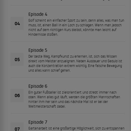
Episode 4
Golf scheint ein einfacher Sport zu sein, denn alles, was man tun
04
muss, ist, einen Ball in ein Loch zu schlagen. Wenn man jedoch
nicht auf dem richtigen Kurs bleibst, könnte man leicht auf
Hindernisse stoßen.
Episode 5
Der beste Weg, Kampfkunst zu erlernen, ist, sich das Wissen
05
direkt vom Meister anzueignen. Neben Ausdauer und Geduld ist
auch die Konzentration extrem wichtig. Eine falsche Bewegung
und alles kann schief gehen.
Episode 6
Ein guter Fußballer ist zielorientiert und strebt immer nach
06
oben. Wenn alles gut läuft, werden die größten Mannschaften
hinter ihm her sein und das nächste Mal ist er bei der
Weltmeisterschaft dabei.
Episode 7
07
Gartenarbeit ist eine großartige Möglichkeit, sich zu entspannen