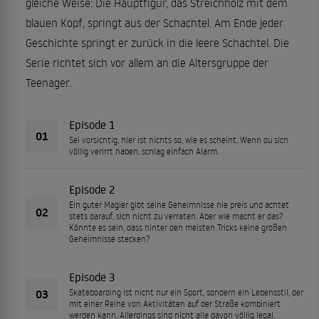
gleiche Weise: Die Hauptfigur, das Streichholz mit dem
blauen Kopf, springt aus der Schachtel. Am Ende jeder
Geschichte springt er zurück in die leere Schachtel. Die
Serie richtet sich vor allem an die Altersgruppe der
Teenager.
Episode 1
01
Sei vorsichtig, hier ist nichts so, wie es scheint. Wenn du sich
völlig verirrt haben, schlag einfach Alarm.
Episode 2
Ein guter Magier gibt seine Geheimnisse nie preis und achtet
02
stets darauf, sich nicht zu verraten. Aber wie macht er das?
Könnte es sein, dass hinter den meisten Tricks keine großen
Geheimnisse stecken?
Episode 3
03
Skateboarding ist nicht nur ein Sport, sondern ein Lebensstil, der
mit einer Reihe von Aktivitäten auf der Straße kombiniert
werden kann. Allerdings sind nicht alle davon völlig legal.