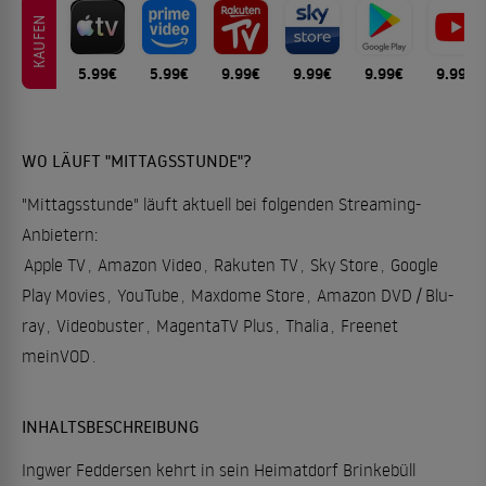
KAUFEN
5.99€
5.99€
9.99€
9.99€
9.99€
9.99€
WO LÄUFT "MITTAGSSTUNDE"?
"Mittagsstunde" läuft aktuell bei folgenden Streaming-
Anbietern:
Apple TV
,
Amazon Video
,
Rakuten TV
,
Sky Store
,
Google
Play Movies
,
YouTube
,
Maxdome Store
,
Amazon DVD / Blu-
ray
,
Videobuster
,
MagentaTV Plus
,
Thalia
,
Freenet
meinVOD
.
INHALTSBESCHREIBUNG
Ingwer Feddersen kehrt in sein Heimatdorf Brinkebüll