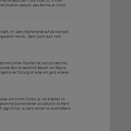
rvative Baptisten – und Violet ist in ihren
me Situation dadurch, dass Bonnie an nichts
inlädt, ihn übers Wochenende auf die Hochzeit
unglaublich nervös… Dann sucht auch noch
bstinenz einen Rückfall hat und sich betrinkt.
apiestunde: Bonnie bekommt Besuch von Regina
gebnis der Sitzung ist leider ein ganz anderes
oscoe und nimmt Christy so viel Arbeiten im
 gewohnte Durcheinander. Als plötzlich Ex-Mann
f, sagt Christy Ja. Ganz schnell ist anschließend