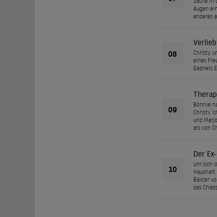
Sache in 
Augen ein
anderes 
Verlieb
08
Christy u
eines Fre
Gabriels E
Therap
Bonnie ha
09
Christy i
und Marjo
als von C
Der Ex-
Um sich d
10
Haushalt 
Baxter vo
das Chaos