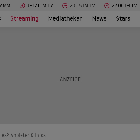
RAMM
JETZT IM TV
20:15 IM TV
22:00 IM TV
s
Streaming
Mediatheken
News
Stars
 es? Anbieter & Infos