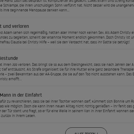
die Hand. Doch das Gespräch ist komplizierter als gedacht: Lukes Eltern sind streng konse
e Schlampe, die ihren unschuldigen Sohn verführt hat. Nicht besser wird die unangeneh
als ihre beginnende Menopause denken kann…
t und verloren
nd Adam sehen sich regelmäßig, hatten aber immer noch keinen Sex. Als Adam Christy e
undes zu begleiten, scheint der ersehnte Moment endlich gekommen. Doch Christy ist 
hefrau Claudia bei Christy Hilfe – weil sie den Verdacht hat, dass ihr Gatte sie betrügt!
iestunde
t ihren Job verloren. Das bringt sie so aus dem Gleichgewicht, dass sie nach Jahren der A
st tief enttäuscht. Als Strafe organisiert sie für ihre Mutter eine ganz besondere Ther
rie – zwei Bekannten aus der AA-Gruppe, die sie auf den Tod nicht ausstehen kann. Das Er
hristy erhofft…
Mann in der Einfahrt
afür zu revanchieren, dass sie bei ihrer Tochter wohnen darf, kümmert sich Bonnie um R
ab wie möglich. Doch die kann ihren neuen Alltag nicht richtig genießen – ihr fehlt das
r der Tür steht und fragt, ob er für eine Weile in seinem Van in ihrer Einfahrt wohnen dar
 zurück in ihrem Leben.
ALLES ZEIGEN ↓