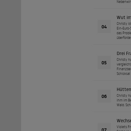
Nebenwir
Wut im
Christy i
04
Ein-Euro-S
das Probl
überforde
Drei F
Christy h
05
vergleich
Finanzber
Schicksal
Hütten
06
Christy h
ihm im Be
Wald. Sch
Wechse
Violets F
07