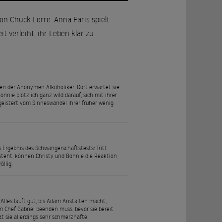
n Chuck Lorre. Anna Faris spielt
t verleiht, ihr Leben klar zu
fen der Anonymen Alkoholiker. Dort erwartet sie
nnie plötzlich ganz wild darauf, sich mit ihrer
egeistert vom Sinneswandel ihrer früher wenig
s Ergebnis des Schwangerschaftstests: Tritt
tsteht, können Christy und Bonnie die Reaktion
llig.
 Alles läuft gut, bis Adam Anstalten macht,
m Chef Gabriel beenden muss, bevor sie bereit
at sie allerdings sehr schmerzhafte