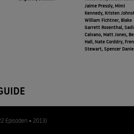
Jaime Pressly, Mimi
Kennedy, Kristen Johns
William Fichtner, Blake
Garrett Rosenthal, Sadi
Calvano, Matt Jones, B
Hall, Nate Corddry, Fre
Stewart, Spencer Danie
GUIDE
22 Episoden • 2013)