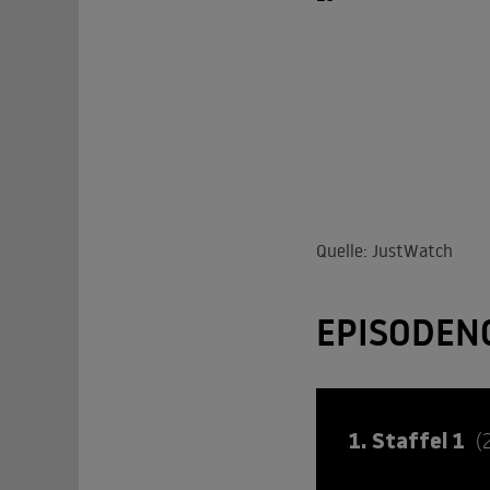
Quelle: JustWatch
EPISODEN
1. Staffel 1
(