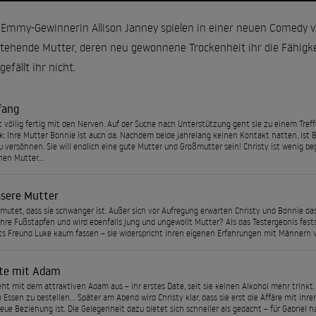
 Emmy-Gewinnerin Allison Janney spielen in einer neuen Comedy vo
nstehende Mutter, deren neu gewonnene Trockenheit ihr die Fähigkei
efällt ihr nicht.
fang
st völlig fertig mit den Nerven. Auf der Suche nach Unterstützung geht sie zu einem Tref
k: Ihre Mutter Bonnie ist auch da. Nachdem beide jahrelang keinen Kontakt hatten, ist Bo
u versöhnen. Sie will endlich eine gute Mutter und Großmutter sein! Christy ist wenig b
chen Mutter…
ssere Mutter
rmutet, dass sie schwanger ist. Außer sich vor Aufregung erwarten Christy und Bonnie da
 ihre Fußstapfen und wird ebenfalls jung und ungewollt Mutter? Als das Testergebnis fes
ts Freund Luke kaum fassen – sie widerspricht ihren eigenen Erfahrungen mit Männern vö
te mit Adam
eht mit dem attraktiven Adam aus – ihr erstes Date, seit sie keinen Alkohol mehr trinkt.
Essen zu bestellen… Später am Abend wird Christy klar, dass sie erst die Affäre mit ihre
neue Beziehung ist. Die Gelegenheit dazu bietet sich schneller als gedacht – für Gabriel h