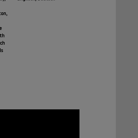
ton,
e
eth
nch
ls