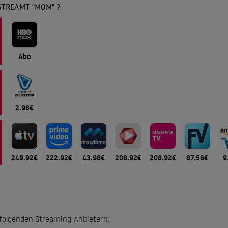
STREAMT "MOM" ?
Abo
2.98€
249.92€
222.92€
43.98€
208.92€
208.92€
87.56€
9
 folgenden Streaming-Anbietern: