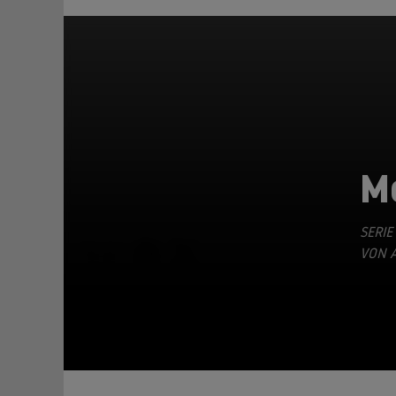
M
SERIE
TEILEN
VON A