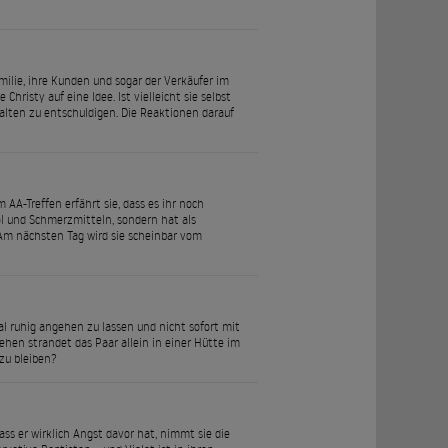
milie, ihre Kunden und sogar der Verkäufer im
Christy auf eine Idee. Ist vielleicht sie selbst
halten zu entschuldigen. Die Reaktionen darauf
 AA-Treffen erfährt sie, dass es ihr noch
hol und Schmerzmitteln, sondern hat als
. Am nächsten Tag wird sie scheinbar vom
mal ruhig angehen zu lassen und nicht sofort mit
ehen strandet das Paar allein in einer Hütte im
zu bleiben?
ass er wirklich Angst davor hat, nimmt sie die