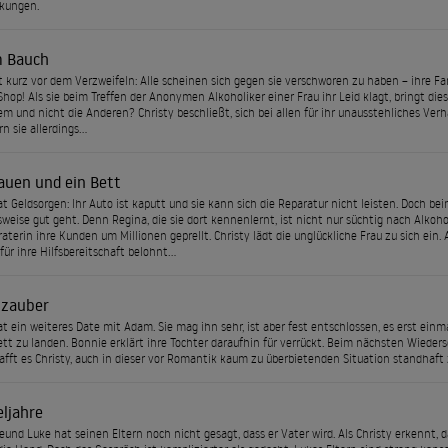
kungen.
 Bauch
st kurz vor dem Verzweifeln: Alle scheinen sich gegen sie verschworen zu haben – ihre Fa
hop! Als sie beim Treffen der Anonymen Alkoholiker einer Frau ihr Leid klagt, bringt diese 
em und nicht die Anderen? Christy beschließt, sich bei allen für ihr unausstehliches Ver
rn sie allerdings…
rauen und ein Bett
at Geldsorgen: Ihr Auto ist kaputt und sie kann sich die Reparatur nicht leisten. Doch beim
sweise gut geht. Denn Regina, die sie dort kennenlernt, ist nicht nur süchtig nach Alko
aterin ihre Kunden um Millionen geprellt. Christy lädt die unglückliche Frau zu sich ein
 für ihre Hilfsbereitschaft belohnt…
zauber
at ein weiteres Date mit Adam. Sie mag ihn sehr, ist aber fest entschlossen, es erst ein
tt zu landen. Bonnie erklärt ihre Tochter daraufhin für verrückt. Beim nächsten Wieders
afft es Christy, auch in dieser vor Romantik kaum zu überbietenden Situation standhaft 
ljahre
reund Luke hat seinen Eltern noch nicht gesagt, dass er Vater wird. Als Christy erkennt, d