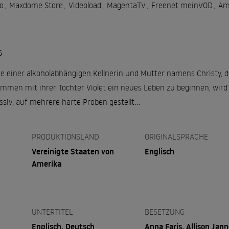
o
,
Maxdome Store
,
Videoload
,
MagentaTV
,
Freenet meinVOD
,
Am
G
e einer alkoholabhängigen Kellnerin und Mutter namens Christy, di
mmen mit ihrer Tochter Violet ein neues Leben zu beginnen, wird s
ssiv, auf mehrere harte Proben gestellt…
PRODUKTIONSLAND
ORIGINALSPRACHE
Vereinigte Staaten von
Englisch
Amerika
UNTERTITEL
BESETZUNG
Englisch, Deutsch
Anna Faris, Allison Jann