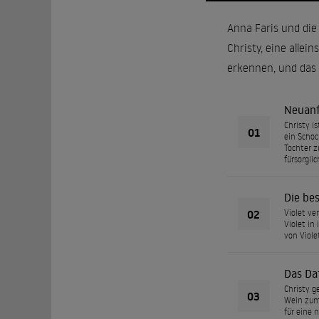
Anna Faris und die
Christy, eine allei
erkennen, und das g
Neuan
Christy i
01
ein Schoc
Tochter z
fürsorgli
Die be
02
Violet ve
Violet in
von Viole
Das Da
Christy g
03
Wein zum 
für eine 