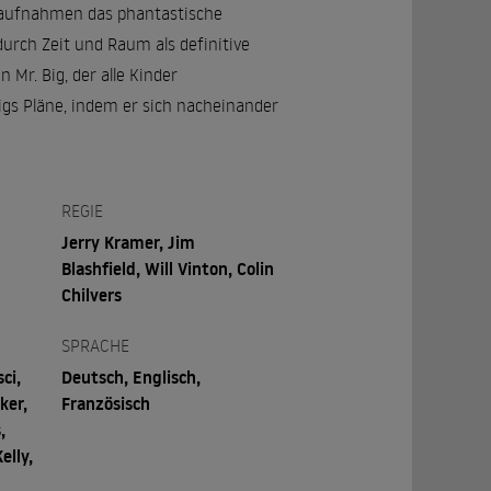
ntaufnahmen das phantastische
urch Zeit und Raum als definitive
Mr. Big, der alle Kinder
igs Pläne, indem er sich nacheinander
REGIE
Jerry Kramer, Jim
Blashfield, Will Vinton, Colin
Chilvers
SPRACHE
ci,
Deutsch, Englisch,
ker,
Französisch
,
elly,