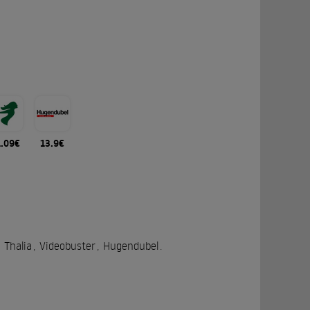
1.09€
13.9€
Thalia
,
Videobuster
,
Hugendubel
.