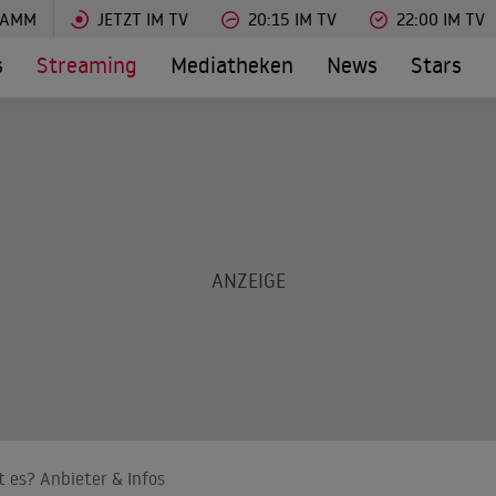
RAMM
JETZT IM TV
20:15 IM TV
22:00 IM TV
s
Streaming
Mediatheken
News
Stars
 es? Anbieter & Infos