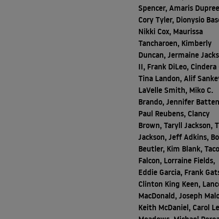
Spencer, Amaris Dupree
Cory Tyler, Dionysio Bas
Nikki Cox, Maurissa
Tancharoen, Kimberly
Duncan, Jermaine Jack
II, Frank DiLeo, Cindera
Tina Landon, Alif Sanke
LaVelle Smith, Miko C.
Brando, Jennifer Batten
Paul Reubens, Clancy
Brown, Taryll Jackson, 
Jackson, Jeff Adkins, B
Beutler, Kim Blank, Tac
Falcon, Lorraine Fields,
Eddie Garcia, Frank Gat
Clinton King Keen, Lanc
MacDonald, Joseph Mal
Keith McDaniel, Carol L