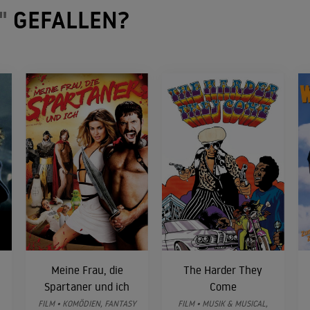
"
GEFALLEN?
Meine Frau, die
The Harder They
Spartaner und ich
Come
FILM • KOMÖDIEN, FANTASY
FILM • MUSIK & MUSICAL,