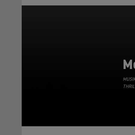
M
MUSIK
TEILEN
THRIL