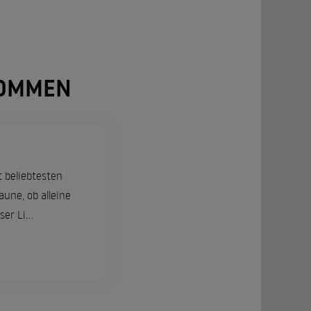
NOMMEN
t beliebtesten
une, ob alleine
r Li...