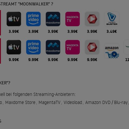
STREAMT "MOONWALKER" ?
3.99€
3.99€
3.99€
3.99€
3.99€
3.49€
9.99€
9.99€
9.99€
9.99€
9.99€
1
KER"?
ell bei folgenden Streaming-Anbietern:
o
,
Maxdome Store
,
MagentaTV
,
Videoload
,
Amazon DVD / Blu-ray
,
G