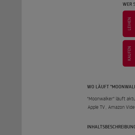
WER 
LEIHEN
KAUFEN
WO LÄUFT "MOONWAL
"Moonwalker" läuft aktu
Apple TV
,
Amazon Vide
INHALTSBESCHREIBUN