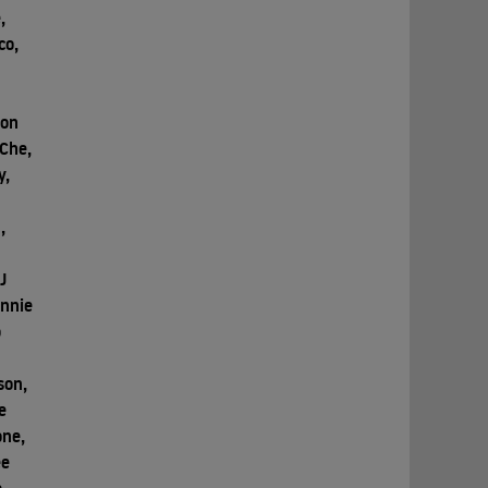
,
co,
son
 Che,
y,
,
TJ
onnie
o
son,
e
one,
ee