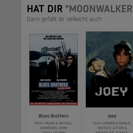
HAT DIR
"MOONWALKER
Dann gefällt dir vielleicht auch:
Blues Brothers
Joey
FILM • MUSIK & MUSICAL,
FILM • KINDER & FAMILIE,
KOMÖDIEN, KRIMI
FANTASY, ACTION &
1980 • 133 MIN.
ABENTEUER, SCIENCE-