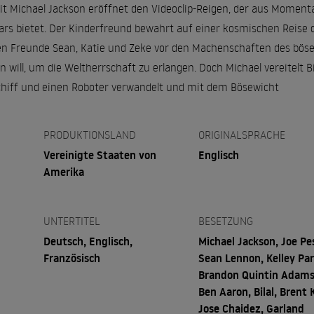
it Michael Jackson eröffnet den Videoclip-Reigen, der aus Mome
rs bietet. Der Kinderfreund bewahrt auf einer kosmischen Reise d
en Freunde Sean, Katie und Zeke vor den Machenschaften des bösen 
will, um die Weltherrschaft zu erlangen. Doch Michael vereitelt B
chiff und einen Roboter verwandelt und mit dem Bösewicht
PRODUKTIONSLAND
ORIGINALSPRACHE
Vereinigte Staaten von
Englisch
Amerika
UNTERTITEL
BESETZUNG
Deutsch, Englisch,
Michael Jackson, Joe Pes
Französisch
Sean Lennon, Kelley Par
Brandon Quintin Adams
Ben Aaron, Bilal, Brent K
Jose Chaidez, Garland