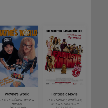
Wayne's World
Fantastic Movie
FILM • KOMÖDIEN, MUSIK &
FILM • FANTASY, KOMÖDIEN,
MUSICAL
ACTION & ABENTEUER
1992 • 94 MIN.
2007 • 85 MIN.