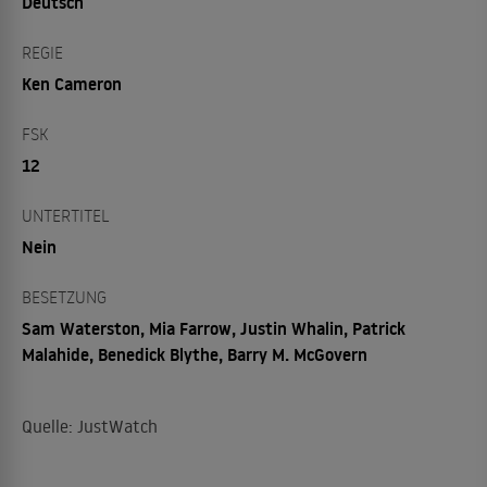
Deutsch
REGIE
Ken Cameron
FSK
12
UNTERTITEL
Nein
BESETZUNG
Sam Waterston, Mia Farrow, Justin Whalin, Patrick
Malahide, Benedick Blythe, Barry M. McGovern
Quelle: JustWatch