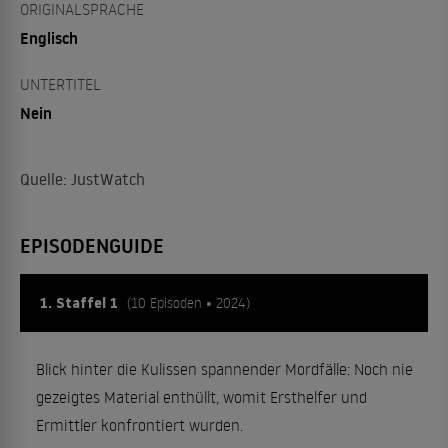
ORIGINALSPRACHE
Englisch
UNTERTITEL
Nein
Quelle: JustWatch
EPISODENGUIDE
1. Staffel 1
(10 Episoden • 2024)
Blick hinter die Kulissen spannender Mordfälle: Noch nie
gezeigtes Material enthüllt, womit Ersthelfer und
Ermittler konfrontiert wurden.