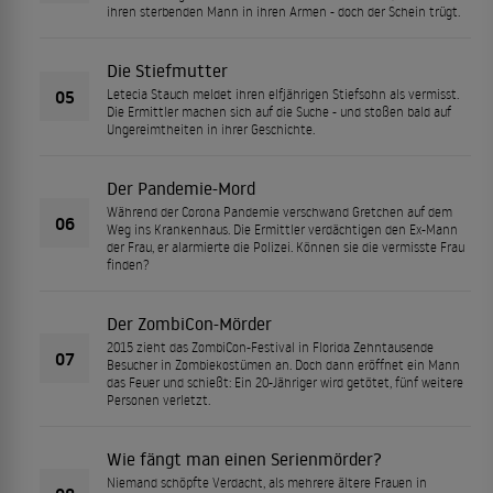
ihren sterbenden Mann in ihren Armen - doch der Schein trügt.
Die Stiefmutter
05
Letecia Stauch meldet ihren elfjährigen Stiefsohn als vermisst.
Die Ermittler machen sich auf die Suche - und stoßen bald auf
Ungereimtheiten in ihrer Geschichte.
Der Pandemie-Mord
Während der Corona Pandemie verschwand Gretchen auf dem
06
Weg ins Krankenhaus. Die Ermittler verdächtigen den Ex-Mann
der Frau, er alarmierte die Polizei. Können sie die vermisste Frau
finden?
Der ZombiCon-Mörder
2015 zieht das ZombiCon-Festival in Florida Zehntausende
07
Besucher in Zombiekostümen an. Doch dann eröffnet ein Mann
das Feuer und schießt: Ein 20-Jähriger wird getötet, fünf weitere
Personen verletzt.
Wie fängt man einen Serienmörder?
Niemand schöpfte Verdacht, als mehrere ältere Frauen in