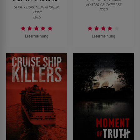
MYSTERY & THRILLER
SERIE • DOKUMENTATIONEN,
2019
KRIMI
2025
Lesermeinung
Lesermeinung