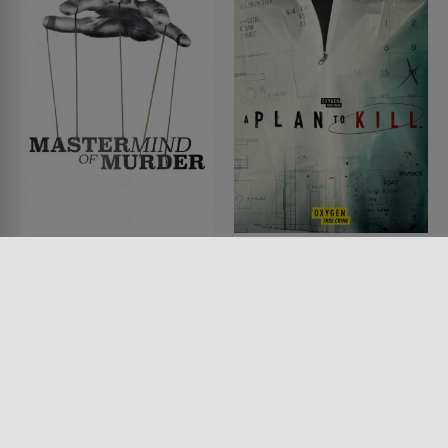
Mastermind of Murder
A Plan to Kill
SERIE • DOKUMENTATIONEN,
SERIE • KRIMI,
DRAMA, KRIMI, HISTORISCH
DOKUMENTATIONEN
2021 - 2022
2024 - 2026
Lesermeinung
Lesermeinung