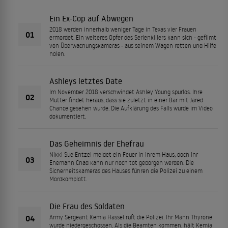
Ein Ex-Cop auf Abwegen
2018 werden innerhalb weniger Tage in Texas vier Frauen
01
ermordet. Ein weiteres Opfer des Serienkillers kann sich - gefilmt
von Überwachungskameras - aus seinem Wagen retten und Hilfe
holen.
Ashleys letztes Date
Im November 2018 verschwindet Ashley Young spurlos. Ihre
02
Mutter findet heraus, dass sie zuletzt in einer Bar mit Jared
Chance gesehen wurde. Die Aufklärung des Falls wurde im Video
dokumentiert.
Das Geheimnis der Ehefrau
Nikki Sue Entzel meldet ein Feuer in ihrem Haus, doch ihr
03
Ehemann Chad kann nur noch tot geborgen werden. Die
Sicherheitskameras des Hauses führen die Polizei zu einem
Mordkomplott.
Die Frau des Soldaten
04
Army Sergeant Kemia Hassel ruft die Polizei. Ihr Mann Thyrone
wurde niedergeschossen. Als die Beamten kommen, hält Kemia