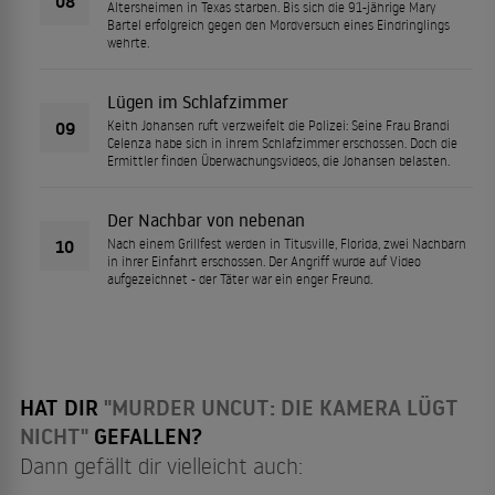
08
Altersheimen in Texas starben. Bis sich die 91-jährige Mary
Bartel erfolgreich gegen den Mordversuch eines Eindringlings
wehrte.
Lügen im Schlafzimmer
09
Keith Johansen ruft verzweifelt die Polizei: Seine Frau Brandi
Celenza habe sich in ihrem Schlafzimmer erschossen. Doch die
Ermittler finden Überwachungsvideos, die Johansen belasten.
Der Nachbar von nebenan
10
Nach einem Grillfest werden in Titusville, Florida, zwei Nachbarn
in ihrer Einfahrt erschossen. Der Angriff wurde auf Video
aufgezeichnet - der Täter war ein enger Freund.
HAT DIR
"MURDER UNCUT: DIE KAMERA LÜGT
NICHT"
GEFALLEN?
Dann gefällt dir vielleicht auch: