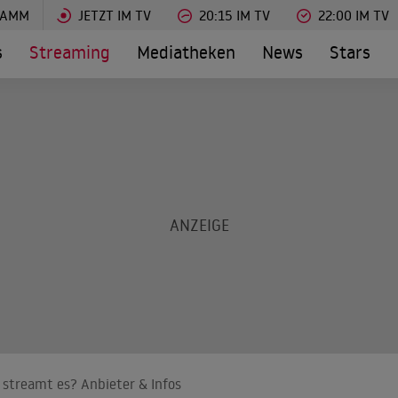
RAMM
JETZT IM TV
20:15 IM TV
22:00 IM TV
s
Streaming
Mediatheken
News
Stars
 streamt es? Anbieter & Infos