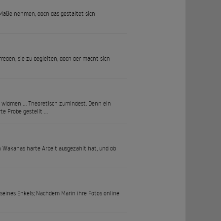
e Maße nehmen, doch das gestaltet sich
reden, sie zu begleiten, doch der macht sich
ms widmen … Theoretisch zumindest. Denn ein
te Probe gestellt …
ich Wakanas harte Arbeit ausgezahlt hat, und ob
seines Enkels; Nachdem Marin ihre Fotos online