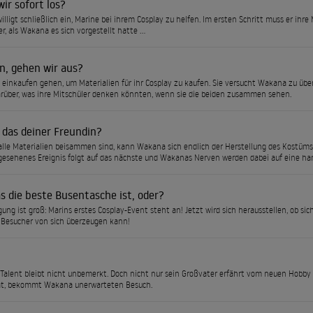
ir sofort los?
lligt schließlich ein, Marine bei ihrem Cosplay zu helfen. Im ersten Schritt muss er ihr
er, als Wakana es sich vorgestellt hatte …
n, gehen wir aus?
l einkaufen gehen, um Materialien für ihr Cosplay zu kaufen. Sie versucht Wakana zu über
rüber, was ihre Mitschüler denken könnten, wenn sie die beiden zusammen sehen.
 das deiner Freundin?
 alle Materialien beisammen sind, kann Wakana sich endlich der Herstellung des Kostü
esehenes Ereignis folgt auf das nächste und Wakanas Nerven werden dabei auf eine har
s die beste Busentasche ist, oder?
gung ist groß: Marins erstes Cosplay-Event steht an! Jetzt wird sich herausstellen, ob s
 Besucher von sich überzeugen kann!
alent bleibt nicht unbemerkt. Doch nicht nur sein Großvater erfährt vom neuen Hobby 
hat, bekommt Wakana unerwarteten Besuch.