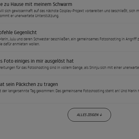
te zu Hause mit meinem Schwarm
ll sich gewissenhaft auf das nächste Cosplay-Projekt vorbereiten und beschließt, sich mi
kommt er unerwartete Unterstützung.
pfehle Gegenlicht
arin, JuJu und deren Schwester beschließen, ein gemeinsames Fotoshooting in Angriff 
sie dafür anmieten wollen.
s Foto einiges in mir ausgelöst hat
reitungen für das Fotoshooting sind in vollem Gange, als Shinju sich mit einer unerwar
hat sein Päckchen zu tragen
st der langersehnte Tag gekommen: Das gemeinsame Fotoshooting steht an! Und Marin ha
ALLES ZEIGEN ↓