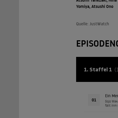
Atsumi Tanezaki, Hina
Yomiya, Atsushi Ono
Quelle: JustWatch
EPISODEN
1. Staffel 1
(
Ein Men
01
Gojo Waka
fällt ihm