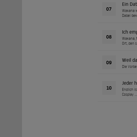
Ein Da
07
Wakana wi
Dabei be
Ich em
08
Wakana, M
Ort, den 
Weil da
09
Die Vorbe
Jeder 
10
Endlich i
Cosplay …