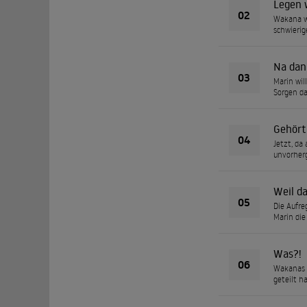
Legen w
02
Wakana wi
schwierig
Na dan
03
Marin wil
Sorgen da
Gehört
04
Jetzt, da
unvorherg
Weil da
05
Die Aufre
Marin die
Was?!
06
Wakanas T
geteilt 