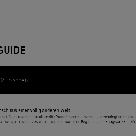
GUIDE
12 Episoden)
sch aus einer völlig anderen Welt
na träumt davon, ein traditioneller Puppenmacher zu werden und verbringt seine gesamte
 schwer, sich in seine Klasse zu integrieren, doch eine Begegnung mit Kitagawa Marin kö