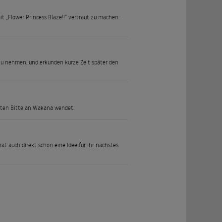
t „Flower Princess Blaze!!“ vertraut zu machen.
zu nehmen, und erkunden kurze Zeit später den
teten Bitte an Wakana wendet.
t auch direkt schon eine Idee für ihr nächstes