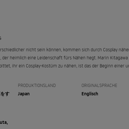
G
erschiedlicher nicht sein können, kommen sich durch Cosplay näher
 der heimlich eine Leidenschaft fürs Nähen hegt. Marin Kitagawa h
 bittet, ihr ein Cosplay-Kostüm zu nähen, ist das der Beginn einer 
PRODUKTIONSLAND
ORIGINALSPRACHE
恋をす
Japan
Englisch
uta,