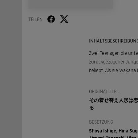
TEILEN
INHALTSBESCHREIBUN
Zwei Teenager, die unt
zurückgezogener Junge,
beliebt. Als sie Wakana
ORIGINALTITEL
その着せ替え人形は
る
BESETZUNG
Shoya Ishige, Hina Sug