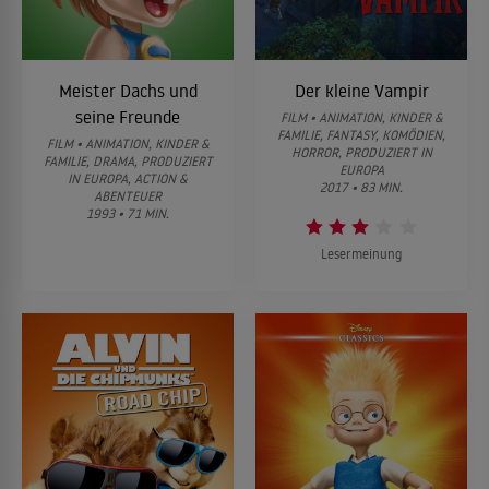
Meister Dachs und
Der kleine Vampir
seine Freunde
FILM • ANIMATION, KINDER &
FAMILIE, FANTASY, KOMÖDIEN,
FILM • ANIMATION, KINDER &
HORROR, PRODUZIERT IN
FAMILIE, DRAMA, PRODUZIERT
EUROPA
IN EUROPA, ACTION &
2017 • 83 MIN.
ABENTEUER
1993 • 71 MIN.
Lesermeinung