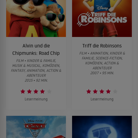
Alvin und die
Triff die Robinsons
Chipmunks: Road Chip
FILM • ANIMATION, KINDER &
FAMILIE, SCIENCE-FICTION,
FILM • KINDER & FAMILIE,
KOMÖDIEN, ACTION &
MUSIK & MUSICAL, KOMÖDIEN,
ABENTEUER
FANTASY, ANIMATION, ACTION &
2007 • 95 MIN.
ABENTEUER
2015 • 92 MIN.
Lesermeinung
Lesermeinung