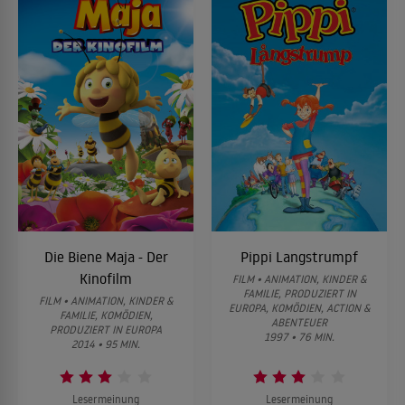
Die Biene Maja - Der
Pippi Langstrumpf
Kinofilm
FILM • ANIMATION, KINDER &
FAMILIE, PRODUZIERT IN
FILM • ANIMATION, KINDER &
EUROPA, KOMÖDIEN, ACTION &
FAMILIE, KOMÖDIEN,
ABENTEUER
PRODUZIERT IN EUROPA
1997 • 76 MIN.
2014 • 95 MIN.
Lesermeinung
Lesermeinung