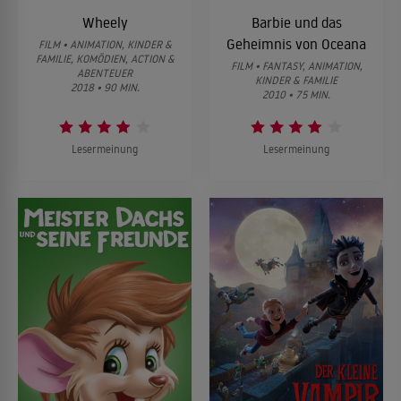
Wheely
Barbie und das
Geheimnis von Oceana
FILM • ANIMATION, KINDER &
FAMILIE, KOMÖDIEN, ACTION &
FILM • FANTASY, ANIMATION,
ABENTEUER
KINDER & FAMILIE
2018 • 90 MIN.
2010 • 75 MIN.
Lesermeinung
Lesermeinung