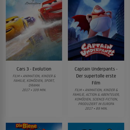
Cars 3 - Evolution
Captain Underpants -
Der supertolle erste
FILM • ANIMATION, KINDER &
FAMILIE, KOMÖDIEN, SPORT,
Film
DRAMA
2017 • 109 MIN.
FILM • ANIMATION, KINDER &
FAMILIE, ACTION & ABENTEUER,
KOMÖDIEN, SCIENCE-FICTION,
PRODUZIERT IN EUROPA
2017 • 89 MIN.