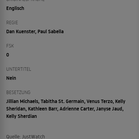
Englisch
REGIE
Dan Kuenster, Paul Sabella
FSK
0
UNTERTITEL
Nein
BESETZUNG
Jillian Michaels, Tabitha St. Germain, Venus Terzo, Kelly
Sheridan, Kathleen Barr, Adrienne Carter, Janyse Jaud,
Kelly Sherdian
Quelle: JustWatch