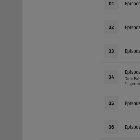
01
Episod
02
Episod
03
Episod
Episod
04
Diese Fol
Zeugen vo
05
Episod
06
Episod