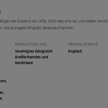
G
tigen die Existenz von UFOs. Doch was sind sie, und stellen sie e
en und aussagekräftigsten Beweisaufnahmen.
PRODUKTIONSLAND
ORIGINALSPRACHE
Vereinigtes Königreich
Englisch
Großbritannien und
Nordirland
ers,
er,
da