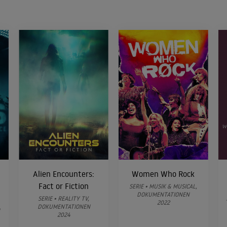
Alien Encounters:
Women Who Rock
Fact or Fiction
SERIE • MUSIK & MUSICAL,
DOKUMENTATIONEN
SERIE • REALITY TV,
2022
DOKUMENTATIONEN
N
2024