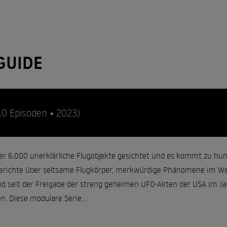
GUIDE
10 Episoden • 2023)
er 6.000 unerklärliche Flugobjekte gesichtet und es kommt zu h
 Berichte über seltsame Flugkörper, merkwürdige Phänomene im We
nd seit der Freigabe der streng geheimen UFO-Akten der USA im Jah
n. Diese modulare Serie...