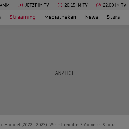
RAMM
JETZT IM TV
20:15 IM TV
22:00 IM TV
s
Streaming
Mediatheken
News
Stars
 Himmel (2022 - 2023): Wer streamt es? Anbieter & Infos