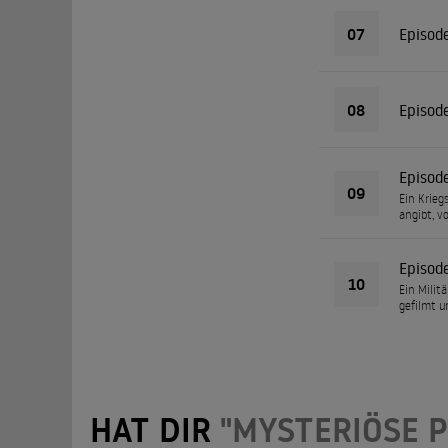
07
Episod
08
Episod
Episod
09
Ein Krieg
angibt, v
Episod
10
Ein Milit
gefilmt u
HAT DIR
"MYSTERIÖSE 