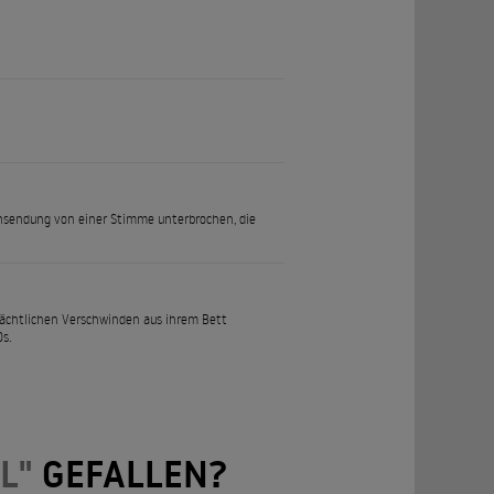
ehsendung von einer Stimme unterbrochen, die
nächtlichen Verschwinden aus ihrem Bett
s.
L"
GEFALLEN?