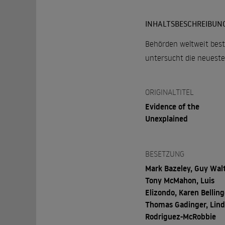
INHALTSBESCHREIBUN
Behörden weltweit bestä
untersucht die neuest
ORIGINALTITEL
Evidence of the
Unexplained
BESETZUNG
Mark Bazeley, Guy Walt
Tony McMahon, Luis
Elizondo, Karen Belling
Thomas Gadinger, Lin
Rodriguez-McRobbie