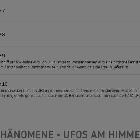
e 7
e 8
e 9
sschiff der US-Marine wird von UFOs umkreist. Währenddessen wird eine britische Ferns
om Ashtar Gallactic Command zu sein, und davor warnt, dass die Erde in Gefahr ist.
e 10
ärhubschrauber filmt ein UFO an der mexikanischen Grenze, eine Engländerin wird beim 
nd nach jahrelangem Leugnen durch die US-Behörden untersucht nun auch die NASA UFO
PHÄNOMENE - UFOS AM HIMME