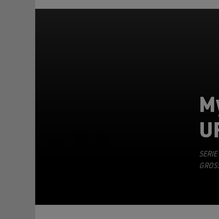
M
U
TEILEN
SERIE
GROSS