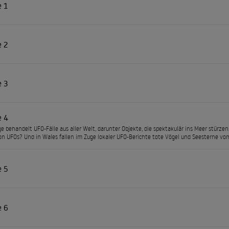
e 1
e 2
e 3
e 4
ge behandelt UFO-Fälle aus aller Welt, darunter Objekte, die spektakulär ins Meer stü
n UFOs? Und in Wales fallen im Zuge lokaler UFO-Berichte tote Vögel und Seesterne v
e 5
e 6