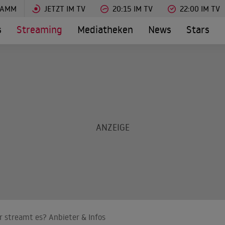
RAMM
JETZT IM TV
20:15 IM TV
22:00 IM TV
s
Streaming
Mediatheken
News
Stars
r streamt es? Anbieter & Infos