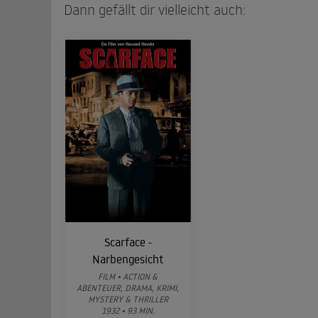
Dann gefällt dir vielleicht auch:
Scarface -
Narbengesicht
FILM • ACTION &
ABENTEUER, DRAMA, KRIMI,
MYSTERY & THRILLER
1932 • 93 MIN.