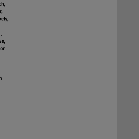
ch,
r,
vely,
,
we,
ron
m