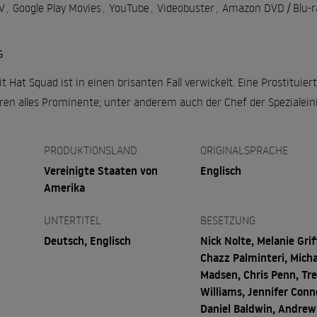
V
,
Google Play Movies
,
YouTube
,
Videobuster
,
Amazon DVD / Blu-r
G
it Hat Squad ist in einen brisanten Fall verwickelt. Eine Prostituie
n alles Prominente; unter anderem auch der Chef der Spezialein
PRODUKTIONSLAND
ORIGINALSPRACHE
Vereinigte Staaten von
Englisch
Amerika
UNTERTITEL
BESETZUNG
Deutsch, Englisch
Nick Nolte, Melanie Grif
Chazz Palminteri, Micha
Madsen, Chris Penn, Tr
Williams, Jennifer Conne
Daniel Baldwin, Andrew