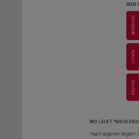
WER 
WERBUNG
LEIHEN
KAUFEN
WO LÄUFT "NACH EIGE
"Nach eigenen Regeln" l