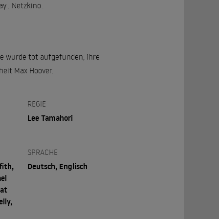
ay
,
Netzkino
.
rte wurde tot aufgefunden, ihre
heit Max Hoover.
REGIE
Lee Tamahori
SPRACHE
fith,
Deutsch, Englisch
el
eat
lly,