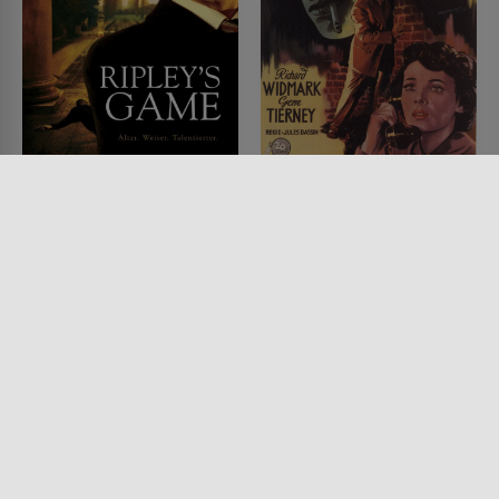
Ripley's Game
Die Ratte von Soho
FILM • KRIMI, PRODUZIERT IN
FILM • SPORT, DRAMA, KRIMI,
EUROPA, DRAMA, MYSTERY &
MYSTERY & THRILLER
THRILLER
1950 • 92 MIN.
2002 • 110 MIN.
Lesermeinung
Lesermeinung