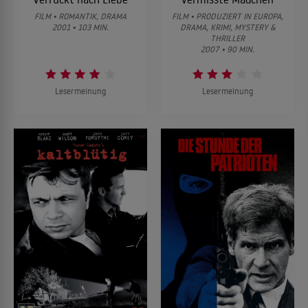
FILM • ROMANTIK, DRAMA
FILM • PRODUZIERT IN EUROPA,
2001 • 103 MIN.
DRAMA, KRIMI, MYSTERY &
THRILLER
2007 • 90 MIN.
Lesermeinung
Lesermeinung