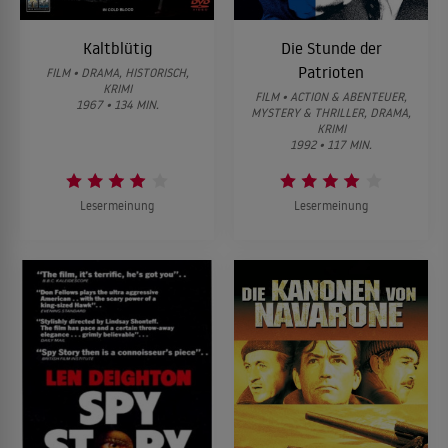
Kaltblütig
Die Stunde der
Patrioten
FILM • DRAMA, HISTORISCH,
KRIMI
FILM • ACTION & ABENTEUER,
1967 • 134 MIN.
MYSTERY & THRILLER, DRAMA,
KRIMI
1992 • 117 MIN.
Lesermeinung
Lesermeinung