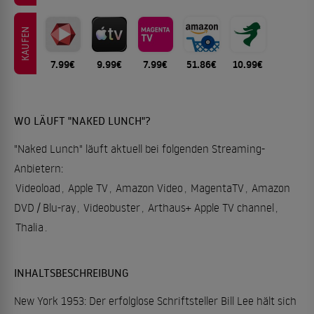
KAUFEN
7.99€
9.99€
7.99€
51.86€
10.99€
WO LÄUFT "NAKED LUNCH"?
"Naked Lunch" läuft aktuell bei folgenden Streaming-
Anbietern:
Videoload
,
Apple TV
,
Amazon Video
,
MagentaTV
,
Amazon
DVD / Blu-ray
,
Videobuster
,
Arthaus+ Apple TV channel
,
Thalia
.
INHALTSBESCHREIBUNG
New York 1953: Der erfolglose Schriftsteller Bill Lee hält sich