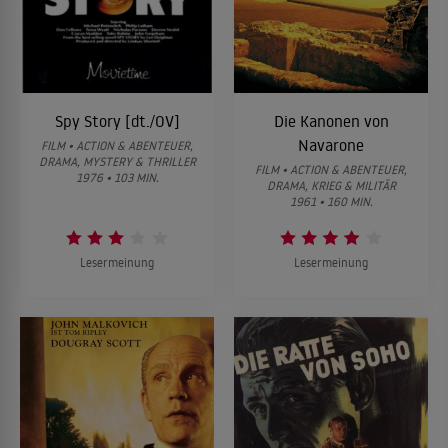
Spy Story [dt./OV]
Die Kanonen von
Navarone
FILM • ACTION & ABENTEUER,
DRAMA, MYSTERY & THRILLER
FILM • ACTION & ABENTEUER,
1976 • 103 MIN.
DRAMA, KRIEG & MILITÄR
1961 • 160 MIN.
Lesermeinung
Lesermeinung