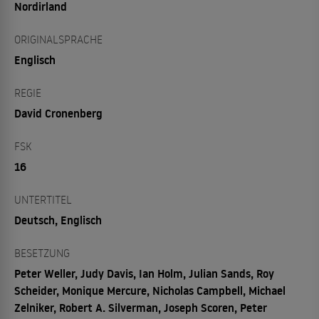
Nordirland
ORIGINALSPRACHE
Englisch
REGIE
David Cronenberg
FSK
16
UNTERTITEL
Deutsch, Englisch
BESETZUNG
Peter Weller, Judy Davis, Ian Holm, Julian Sands, Roy
Scheider, Monique Mercure, Nicholas Campbell, Michael
Zelniker, Robert A. Silverman, Joseph Scoren, Peter