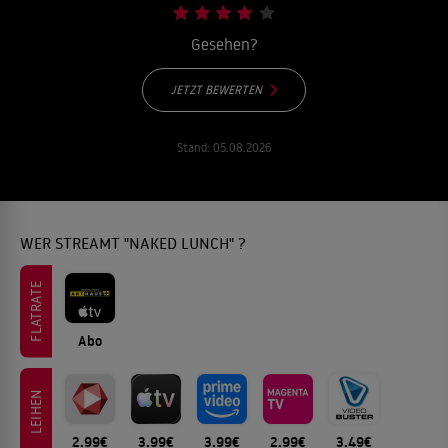
Gesehen?
JETZT BEWERTEN
Stand:
05.08.2026
WER STREAMT "NAKED LUNCH" ?
FLATRATE
Abo
LEIHEN
2.99€
3.99€
3.99€
2.99€
3.49€