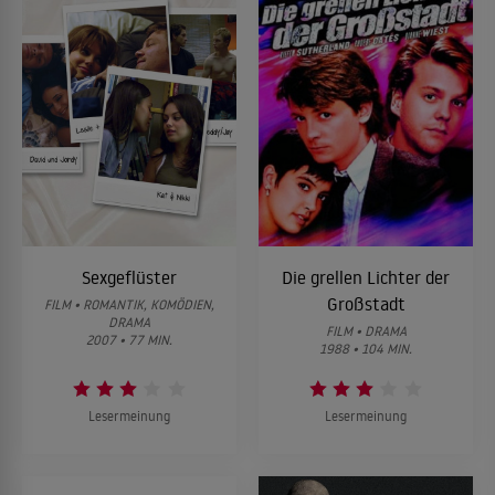
Sexgeflüster
Die grellen Lichter der
Großstadt
FILM • ROMANTIK, KOMÖDIEN,
DRAMA
FILM • DRAMA
2007 • 77 MIN.
1988 • 104 MIN.
Lesermeinung
Lesermeinung