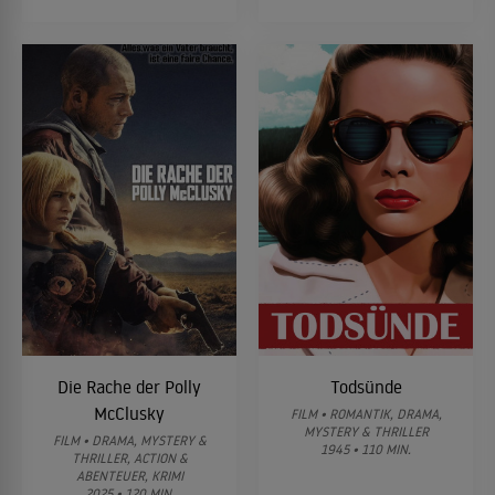
Die Rache der Polly
Todsünde
McClusky
FILM • ROMANTIK, DRAMA,
MYSTERY & THRILLER
FILM • DRAMA, MYSTERY &
1945 • 110 MIN.
THRILLER, ACTION &
ABENTEUER, KRIMI
2025 • 120 MIN.