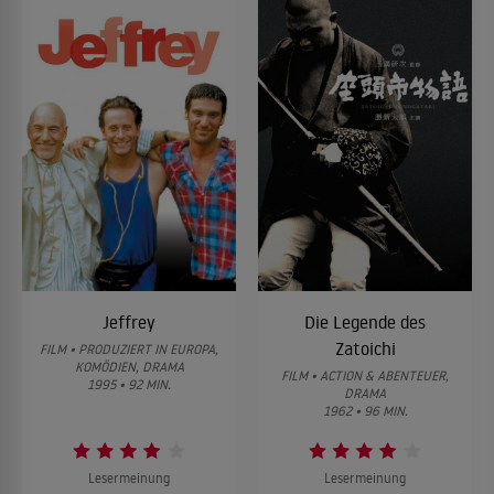
Jeffrey
Die Legende des
Zatoichi
FILM • PRODUZIERT IN EUROPA,
KOMÖDIEN, DRAMA
FILM • ACTION & ABENTEUER,
1995 • 92 MIN.
DRAMA
1962 • 96 MIN.
Lesermeinung
Lesermeinung