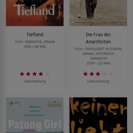
Tiefland
Die Frau des
Anarchisten
FILM • ROMANTIK, DRAMA
1954 • 98 MIN.
FILM • PRODUZIERT IN EUROPA,
DRAMA, HISTORISCH,
ROMANTIK
2008 • 112 MIN.
Lesermeinung
Lesermeinung