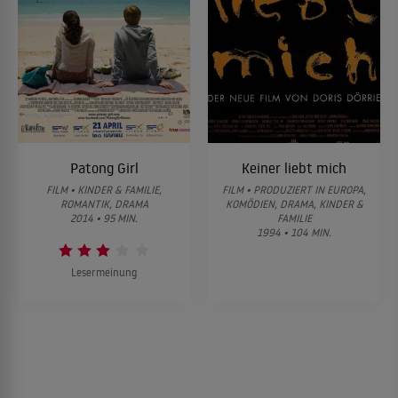
Patong Girl
Keiner liebt mich
FILM • KINDER & FAMILIE,
FILM • PRODUZIERT IN EUROPA,
ROMANTIK, DRAMA
KOMÖDIEN, DRAMA, KINDER &
2014 • 95 MIN.
FAMILIE
1994 • 104 MIN.
Lesermeinung