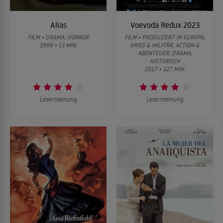
Alias
Voevoda Redux 2023
FILM • DRAMA, HORROR
FILM • PRODUZIERT IN EUROPA,
1999 • 13 MIN.
KRIEG & MILITÄR, ACTION &
ABENTEUER, DRAMA,
HISTORISCH
2017 • 127 MIN.
Lesermeinung
Lesermeinung