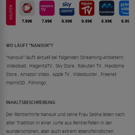
KAUFEN
7.99€
7.99€
9.99€
9.99€
8.99€
9.99€
WO LÄUFT "NANOUK"?
"Nanouk" läuft aktuell bei folgenden Streaming-Anbietern:
Videoload
,
MagentaTV
,
Sky Store
,
Rakuten TV
,
Maxdome
Store
,
Amazon Video
,
Apple TV
,
Videobuster
,
Freenet
meinVOD
,
Filmingo
.
INHALTSBESCHREIBUNG
Der Rentierhirte Nanouk und seine Frau Sedna leben nach
alter Tradition in einer Jurte aus Rentierfellen in der
wunderschönen, aber auch extrem lebensfeindlichen