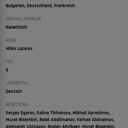
Bulgarien, Deutschland, Frankreich
ORIGINALSPRACHE
Kasachisch
REGIE
Milko Lazarov
FSK
6
UNTERTITEL
Deutsch
BESETZUNG
Sergey Egorov, Galina Tikhonova, Mikhail Aprosimov,
Murat Bisembin, Bolat Abdilmanov, Farhad Abdraimov,
Aleksandr Ustyugov, Ruslan Akylbaev, Murat Bissenbin,