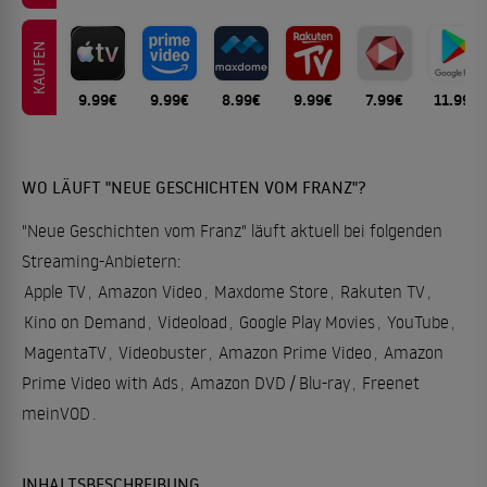
KAUFEN
9.99€
9.99€
8.99€
9.99€
7.99€
11.99€
WO LÄUFT "NEUE GESCHICHTEN VOM FRANZ"?
"Neue Geschichten vom Franz" läuft aktuell bei folgenden
Streaming-Anbietern:
Apple TV
,
Amazon Video
,
Maxdome Store
,
Rakuten TV
,
Kino on Demand
,
Videoload
,
Google Play Movies
,
YouTube
,
MagentaTV
,
Videobuster
,
Amazon Prime Video
,
Amazon
Prime Video with Ads
,
Amazon DVD / Blu-ray
,
Freenet
meinVOD
.
INHALTSBESCHREIBUNG