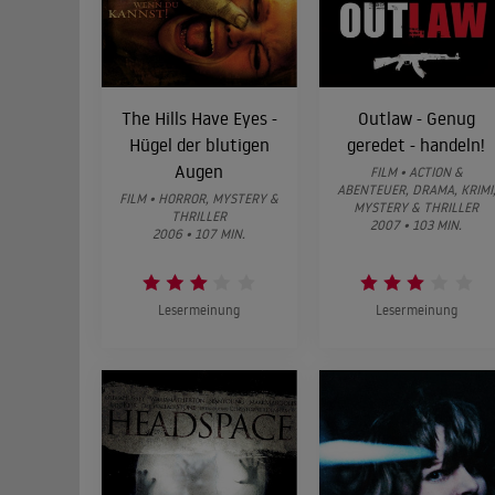
The Hills Have Eyes -
Outlaw - Genug
Hügel der blutigen
geredet - handeln!
Augen
FILM • ACTION &
ABENTEUER, DRAMA, KRIMI
FILM • HORROR, MYSTERY &
MYSTERY & THRILLER
THRILLER
2007 • 103 MIN.
2006 • 107 MIN.
Lesermeinung
Lesermeinung