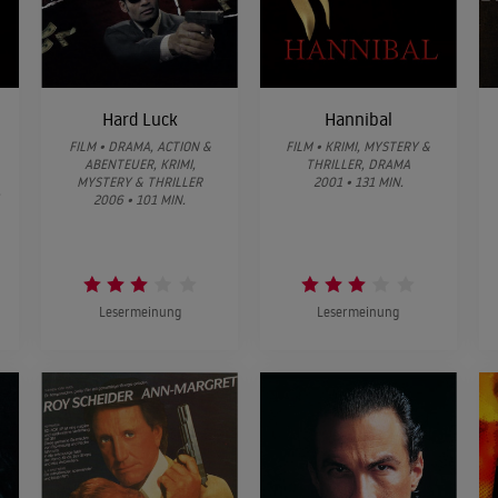
Hard Luck
Hannibal
FILM • DRAMA, ACTION &
FILM • KRIMI, MYSTERY &
ABENTEUER, KRIMI,
THRILLER, DRAMA
MYSTERY & THRILLER
2001 • 131 MIN.
,
2006 • 101 MIN.
Lesermeinung
Lesermeinung