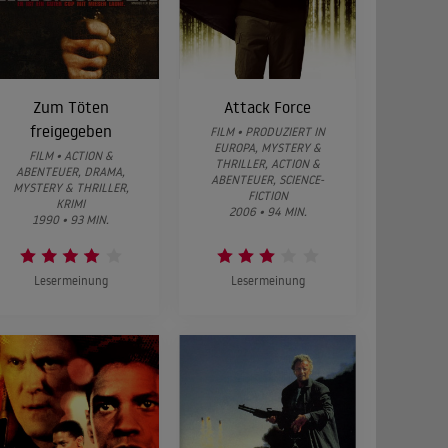
Zum Töten
Attack Force
freigegeben
FILM • PRODUZIERT IN
EUROPA, MYSTERY &
FILM • ACTION &
THRILLER, ACTION &
ABENTEUER, DRAMA,
ABENTEUER, SCIENCE-
MYSTERY & THRILLER,
FICTION
KRIMI
2006 • 94 MIN.
1990 • 93 MIN.
Lesermeinung
Lesermeinung