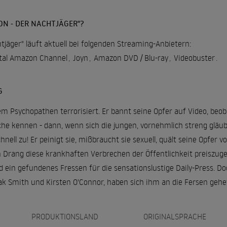
ON - DER NACHTJÄGER"?
htjäger" läuft aktuell bei folgenden Streaming-Anbietern:
otal Amazon Channel
,
Joyn
,
Amazon DVD / Blu-ray
,
Videobuster
.
G
em Psychopathen terrorisiert. Er bannt seine Opfer auf Video, beoba
he kennen - dann, wenn sich die jungen, vornehmlich streng gläu
chnell zu! Er peinigt sie, mißbraucht sie sexuell, quält seine Opfer
 Drang diese krankhaften Verbrechen der Öffentlichkeit preiszugeb
d ein gefundenes Fressen für die sensationslustige Daily-Press. Doc
ak Smith und Kirsten O'Connor, haben sich ihm an die Fersen gehef
PRODUKTIONSLAND
ORIGINALSPRACHE