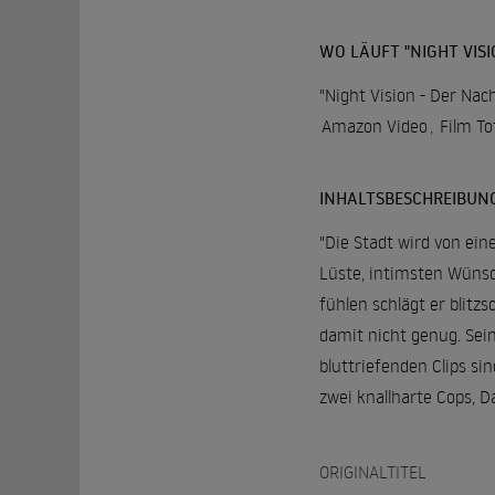
WO LÄUFT "NIGHT VISI
"Night Vision - Der Nac
Amazon Video
,
Film T
INHALTSBESCHREIBUN
"Die Stadt wird von ein
Lüste, intimsten Wünsc
fühlen schlägt er blitzs
damit nicht genug. Sein
bluttriefenden Clips sin
zwei knallharte Cops, D
ORIGINALTITEL