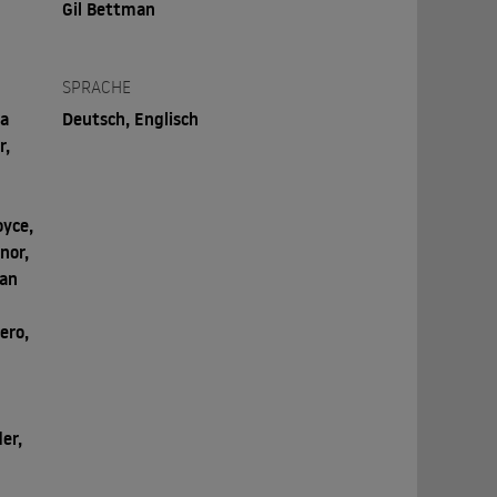
Gil Bettman
SPRACHE
ia
Deutsch, Englisch
r,
oyce,
nor,
han
ero,
l
er,