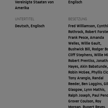
Vereinigte Staaten von
Englisch
Amerika
UNTERTITEL
BESETZUNG
Deutsch, Englisch
Fred Williamson, Cynth
Rothrock, Robert Forste
Frank Pesce, Amanda
Welles, Willie Gault,
Bushwick Bill, Rodger B
Cliff Stephens, Willie Mi
Robert Prentiss, Jonat
Hayes, Akin Babatunde,
Robin McGee, Phyllis Cic
Tony Arangio, Randal
Reeder, Ben Loggins, Gi
Glasgow, Lynn Mathis,
Ralph Joseph, Paul Pend
Grover Coulson, Roy
Morgan, Rupert Reyes,