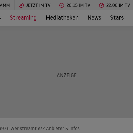
RAMM
JETZT IM TV
20:15 IM TV
22:00 IM TV
s
Streaming
Mediatheken
News
Stars
1997): Wer streamt es? Anbieter & Infos