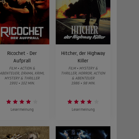
Ricochet - Der
Hitcher, der Highway
Aufprall
Killer
FILM • ACTION &
FILM • MYSTERY &
ABENTEUER, DRAMA, KRIMI,
THRILLER, HORROR, ACTION
MYSTERY & THRILLER
& ABENTEUER
1991 • 102 MIN.
1986 • 98 MIN.
Lesermeinung
Lesermeinung