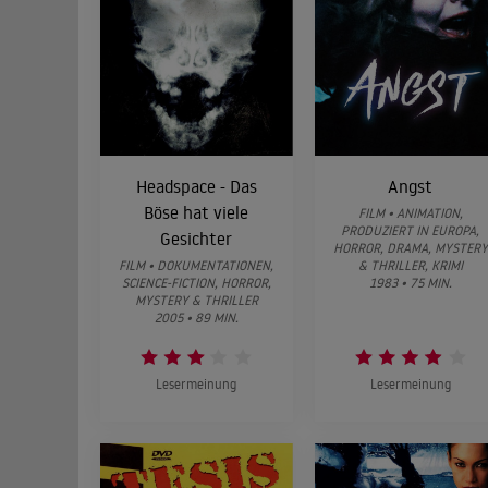
Headspace - Das
Angst
Böse hat viele
FILM • ANIMATION,
PRODUZIERT IN EUROPA,
Gesichter
HORROR, DRAMA, MYSTERY
FILM • DOKUMENTATIONEN,
& THRILLER, KRIMI
SCIENCE-FICTION, HORROR,
1983 • 75 MIN.
MYSTERY & THRILLER
2005 • 89 MIN.
Lesermeinung
Lesermeinung