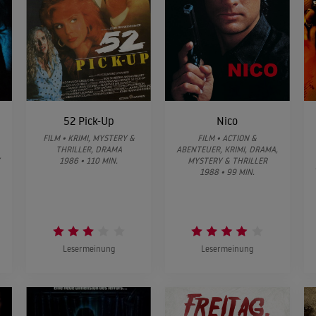
52 Pick-Up
Nico
FILM • KRIMI, MYSTERY &
FILM • ACTION &
THRILLER, DRAMA
ABENTEUER, KRIMI, DRAMA,
1986 • 110 MIN.
MYSTERY & THRILLER
1988 • 99 MIN.
Lesermeinung
Lesermeinung